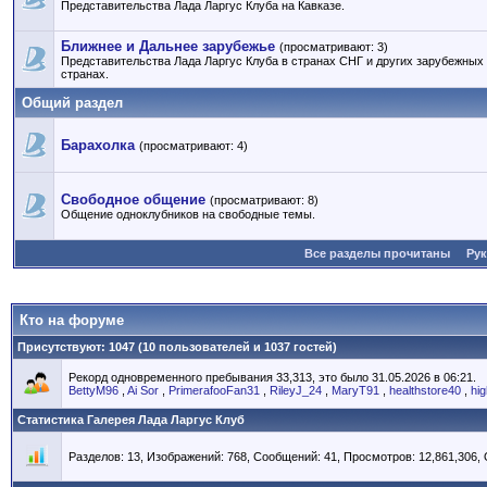
Представительства Лада Ларгус Клуба на Кавказе.
Ближнее и Дальнее зарубежье
(просматривают: 3)
Представительства Лада Ларгус Клуба в странах СНГ и других зарубежных
странах.
Общий раздел
Барахолка
(просматривают: 4)
Свободное общение
(просматривают: 8)
Общение одноклубников на свободные темы.
Все разделы прочитаны
Ру
Кто на форуме
Присутствуют
: 1047 (10 пользователей и 1037 гостей)
Рекорд одновременного пребывания 33,313, это было 31.05.2026 в 06:21.
BettyM96
,
Ai Sor
,
PrimerafooFan31
,
RileyJ_24
,
MaryT91
,
healthstore40
,
hi
Статистика Галерея Лада Ларгус Клуб
Разделов: 13, Изображений: 768, Сообщений: 41, Просмотров: 12,861,306,