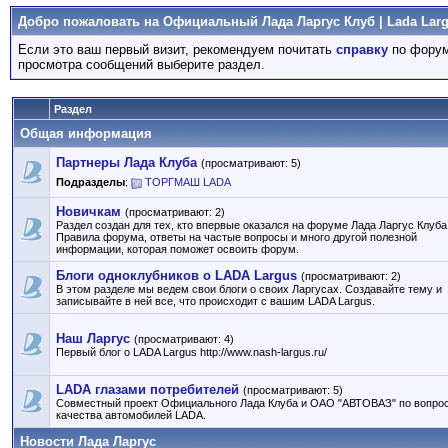
Добро пожаловать на Официальный Лада Ларгус Клуб | Lada Larg
Если это ваш первый визит, рекомендуем почитать
справку
по форум
просмотра сообщений выберите раздел.
Раздел
Общая информация
Партнеры Лада Клуба
(просматривают: 5)
Подразделы
:
ТОРГМАШ LADA
Новичкам
(просматривают: 2)
Раздел создан для тех, кто впервые оказался на форуме Лада Ларгус Клуба
Правила форума, ответы на частые вопросы и много другой полезной
информации, которая поможет освоить форум.
Блоги одноклубников о LADA Largus
(просматривают: 2)
В этом разделе мы ведем свои блоги о своих Ларгусах. Создавайте тему и
записывайте в ней все, что происходит с вашим LADA Largus.
Наш Ларгус
(просматривают: 4)
Первый блог о LADA Largus http://www.nash-largus.ru/
LADA глазами потребителей
(просматривают: 5)
Совместный проект Официального Лада Клуба и ОАО "АВТОВАЗ" по вопро
качества автомобилей LADA.
Новости Лада Ларгус