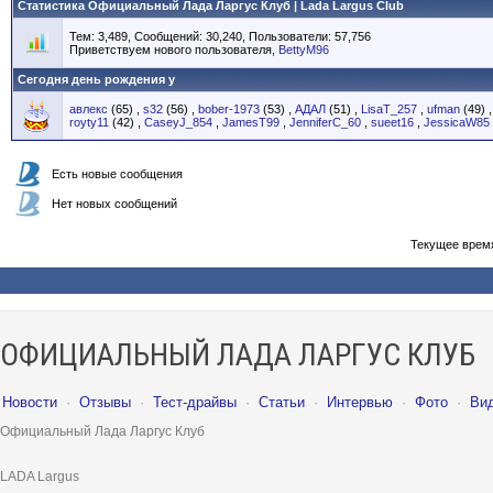
Статистика Официальный Лада Ларгус Клуб | Lada Largus Club
Тем: 3,489, Сообщений: 30,240, Пользователи: 57,756
Приветствуем нового пользователя,
BettyM96
Сегодня день рождения у
авлекс
(65)
,
s32
(56)
,
bober-1973
(53)
,
АДАЛ
(51)
,
LisaT_257
,
ufman
(49)
royty11
(42)
,
CaseyJ_854
,
JamesT99
,
JenniferC_60
,
sueet16
,
JessicaW85
Есть новые сообщения
Нет новых сообщений
Текущее врем
ОФИЦИАЛЬНЫЙ ЛАДА ЛАРГУС КЛУБ
Новости
·
Отзывы
·
Тест-драйвы
·
Статьи
·
Интервью
·
Фото
·
Ви
Официальный Лада Ларгус Клуб
LADA Largus