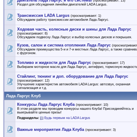
Двигатель Лада Ларгус и его системы
(просматривают: 13)
Раздел для обсуждения линейки двигателей LADA Largus.
Трансмиссия LADA Largus
(просматривают: 1)
Обсуждаем работу трансмиссии автомобиля Лада Ларгус.
Ходовая часть, колесные диски и шины для Лада Ларгус
(просматривают: 8)
Обсуждаем подвеску Лада Ларгус и выбор колесных дисков и покрышек.
Кузов, салон и система отопления Лада Ларгус
(просматривают
Обсуждаем преимущества 5-и и 7-и местных Лада Ларгус, а также сравнив
с фургоном.
Топливо и жидкости для Лада Ларгус
(просматривают: 17)
Выбираем моторное масло для Лада Ларгус, антифриз, тормозную жидкость 
Стайлинг, тюнинг и доп. оборудование для Лада Ларгус
(просматривают: 12)
Улучшение характеристик автомобиля LADA Largus: автозвук, охранная
сигнализация и т.д.
Лада Ларгус Клуб
Конкурсы Лада Ларгус Клуба
(просматривают: 10)
В этом разделе мы проводим конкурсы нашего Клуба! Присоединяйтесь и
выигрывайте ценные призы!
Подразделы
:
Будь первым на LADA Largus
Важные мероприятия Лада Клуба
(просматривают: 3)