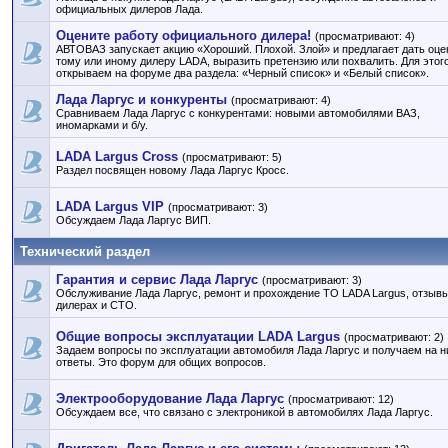
официальных дилеров Лада.
Оцените работу официального дилера!
(просматривают: 4)
АВТОВАЗ запускает акцию «Хороший. Плохой. Злой» и предлагает дать оце
тому или иному дилеру LADA, выразить претензию или похвалить. Для этог
открываем на форуме два раздела: «Черный список» и «Белый список».
Лада Ларгус и конкуренты
(просматривают: 4)
Сравниваем Лада Ларгус с конкурентами: новыми автомобилями ВАЗ,
иномарками и б/у.
LADA Largus Cross
(просматривают: 5)
Раздел посвящен новому Лада Ларгус Кросс.
LADA Largus VIP
(просматривают: 3)
Обсуждаем Лада Ларгус ВИП.
Технический раздел
Гарантия и сервис Лада Ларгус
(просматривают: 3)
Обслуживание Лада Ларгус, ремонт и прохождение ТО LADA Largus, отзывы
дилерах и СТО.
Общие вопросы эксплуатации LADA Largus
(просматривают: 2)
Задаем вопросы по эксплуатации автомобиля Лада Ларгус и получаем на н
ответы. Это форум для общих вопросов.
Электрооборудование Лада Ларгус
(просматривают: 12)
Обсуждаем все, что связано с электроникой в автомобилях Лада Ларгус.