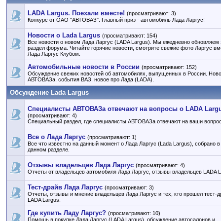
LADA Largus. Поехали вместе!
(просматривают: 3)
Конкурс от ОАО "АВТОВАЗ". Главный приз - автомобиль Лада Ларгус!
Новости о Lada Largus
(просматривают: 154)
Все новости о новом Лада Ларгус (LADA Largus). Мы ежедневно обновляем 
раздел форума. Читайте горячие новости, смотрите свежие фото Ларгус вм
Лада Ларгус Клубом.
Автомобильные новости в России
(просматривают: 152)
Обсуждение свежих новостей об автомобилях, выпущенных в России. Нов
АВТОВАЗа, события ВАЗ, новое про Лада (LADA).
Обсуждение Lada Largus
Специалисты АВТОВАЗа отвечают на вопросы о LADA Larg
(просматривают: 4)
Специальный раздел, где специалисты АВТОВАЗа отвечают на ваши вопро
Все о Лада Ларгус
(просматривают: 1)
Все что известно на данный момент о Лада Ларгус (Lada Largus), собрано в
данном разделе.
Отзывы владельцев Лада Ларгус
(просматривают: 4)
Отчеты от владельцев автомобиля Лада Ларгус, отзывы владельцев LADA L
Тест-драйв Лада Ларгус
(просматривают: 3)
Отчеты, отзывы и мнение владельцев Лада Ларгус и тех, кто прошел тест-д
LADA Largus.
Где купить Ладу Ларгус?
(просматривают: 10)
Помощь в покупке Лада Ларгус (LADA Largus), обсуждение автосалонов и