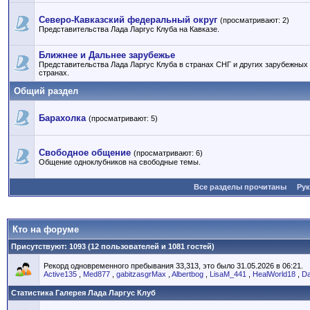
Северо-Кавказский федеральный округ
(просматривают: 2)
Представительства Лада Ларгус Клуба на Кавказе.
Ближнее и Дальнее зарубежье
Представительства Лада Ларгус Клуба в странах СНГ и других зарубежных
странах.
Общий раздел
Барахолка
(просматривают: 5)
Свободное общение
(просматривают: 6)
Общение одноклубников на свободные темы.
Все разделы прочитаны
Ру
Кто на форуме
Присутствуют
: 1093 (12 пользователей и 1081 гостей)
Рекорд одновременного пребывания 33,313, это было 31.05.2026 в 06:21.
Active135
,
Med877
,
gabitzasgrMax
,
Albertbog
,
LisaM_441
,
HealWorld18
,
Da
Статистика Галерея Лада Ларгус Клуб