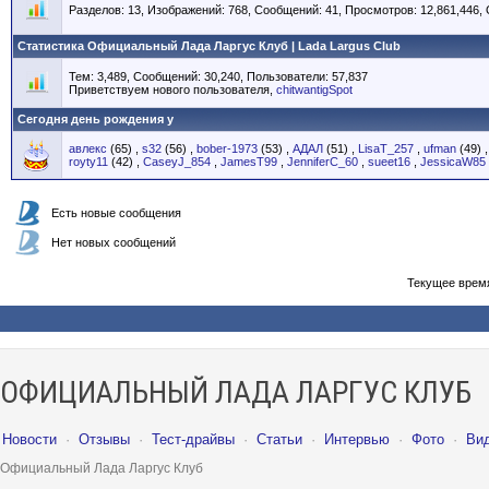
Разделов: 13, Изображений: 768, Сообщений: 41, Просмотров: 12,861,446,
Статистика Официальный Лада Ларгус Клуб | Lada Largus Club
Тем: 3,489, Сообщений: 30,240, Пользователи: 57,837
Приветствуем нового пользователя,
chitwantigSpot
Сегодня день рождения у
авлекс
(65)
,
s32
(56)
,
bober-1973
(53)
,
АДАЛ
(51)
,
LisaT_257
,
ufman
(49)
royty11
(42)
,
CaseyJ_854
,
JamesT99
,
JenniferC_60
,
sueet16
,
JessicaW85
Есть новые сообщения
Нет новых сообщений
Текущее врем
ОФИЦИАЛЬНЫЙ ЛАДА ЛАРГУС КЛУБ
Новости
·
Отзывы
·
Тест-драйвы
·
Статьи
·
Интервью
·
Фото
·
Ви
Официальный Лада Ларгус Клуб