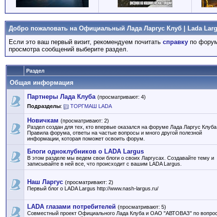
Добро пожаловать на Официальный Лада Ларгус Клуб | Lada Larg
Если это ваш первый визит, рекомендуем почитать
справку
по форум
просмотра сообщений выберите раздел.
Раздел
Общая информация
Партнеры Лада Клуба
(просматривают: 4)
Подразделы
:
ТОРГМАШ LADA
Новичкам
(просматривают: 2)
Раздел создан для тех, кто впервые оказался на форуме Лада Ларгус Клуба
Правила форума, ответы на частые вопросы и много другой полезной
информации, которая поможет освоить форум.
Блоги одноклубников о LADA Largus
В этом разделе мы ведем свои блоги о своих Ларгусах. Создавайте тему и
записывайте в ней все, что происходит с вашим LADA Largus.
Наш Ларгус
(просматривают: 2)
Первый блог о LADA Largus http://www.nash-largus.ru/
LADA глазами потребителей
(просматривают: 5)
Совместный проект Официального Лада Клуба и ОАО "АВТОВАЗ" по вопро