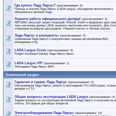
Где купить Ладу Ларгус?
(просматривают: 6)
Помощь в покупке Лада Ларгус (LADA Largus), обсуждение автосалонов и
официальных дилеров Лада.
Оцените работу официального дилера!
(просматривают: 4)
АВТОВАЗ запускает акцию «Хороший. Плохой. Злой» и предлагает дать оце
тому или иному дилеру LADA, выразить претензию или похвалить. Для этог
открываем на форуме два раздела: «Черный список» и «Белый список».
Лада Ларгус и конкуренты
(просматривают: 5)
Сравниваем Лада Ларгус с конкурентами: новыми автомобилями ВАЗ,
иномарками и б/у.
LADA Largus Cross
(просматривают: 9)
Раздел посвящен новому Лада Ларгус Кросс.
LADA Largus VIP
(просматривают: 2)
Обсуждаем Лада Ларгус ВИП.
Технический раздел
Гарантия и сервис Лада Ларгус
(просматривают: 4)
Обслуживание Лада Ларгус, ремонт и прохождение ТО LADA Largus, отзывы
дилерах и СТО.
Общие вопросы эксплуатации LADA Largus
(просматривают: 4)
Задаем вопросы по эксплуатации автомобиля Лада Ларгус и получаем на н
ответы. Это форум для общих вопросов.
Электрооборудование Лада Ларгус
(просматривают: 14)