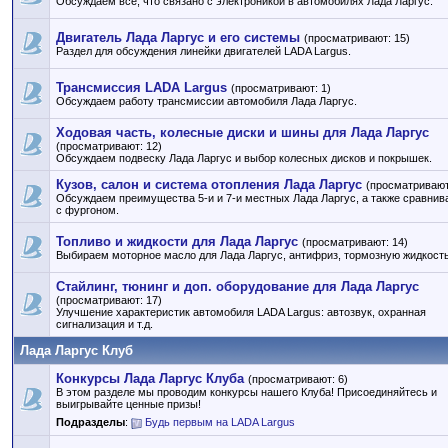
Обсуждаем все, что связано с электроникой в автомобилях Лада Ларгус.
Двигатель Лада Ларгус и его системы
(просматривают: 15)
Раздел для обсуждения линейки двигателей LADA Largus.
Трансмиссия LADA Largus
(просматривают: 1)
Обсуждаем работу трансмиссии автомобиля Лада Ларгус.
Ходовая часть, колесные диски и шины для Лада Ларгус
(просматривают: 12)
Обсуждаем подвеску Лада Ларгус и выбор колесных дисков и покрышек.
Кузов, салон и система отопления Лада Ларгус
(просматривают
Обсуждаем преимущества 5-и и 7-и местных Лада Ларгус, а также сравнив
с фургоном.
Топливо и жидкости для Лада Ларгус
(просматривают: 14)
Выбираем моторное масло для Лада Ларгус, антифриз, тормозную жидкость 
Стайлинг, тюнинг и доп. оборудование для Лада Ларгус
(просматривают: 17)
Улучшение характеристик автомобиля LADA Largus: автозвук, охранная
сигнализация и т.д.
Лада Ларгус Клуб
Конкурсы Лада Ларгус Клуба
(просматривают: 6)
В этом разделе мы проводим конкурсы нашего Клуба! Присоединяйтесь и
выигрывайте ценные призы!
Подразделы
:
Будь первым на LADA Largus