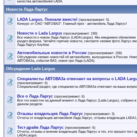
качества автомобилей LADA.
Новости Лада Ларгус
LADA Largus. Поехали вместе!
(просматривают: 5)
Конкурс от ОАО "АВТОВАЗ". Главный приз - автомобиль Лада Ларгус!
Новости о Lada Largus
(просматривают: 190)
Все новости о новом Лада Ларгус (LADA Largus). Мы ежедневно обновляем 
раздел форума. Читайте горячие новости, смотрите свежие фото Ларгус вм
Лада Ларгус Клубом.
Автомобильные новости в России
(просматривают: 158)
Обсуждение свежих новостей об автомобилях, выпущенных в России. Нов
АВТОВАЗа, события ВАЗ, новое про Лада (LADA).
Обсуждение Lada Largus
Специалисты АВТОВАЗа отвечают на вопросы о LADA Larg
(просматривают: 6)
Специальный раздел, где специалисты АВТОВАЗа отвечают на ваши вопро
Все о Лада Ларгус
(просматривают: 6)
Все что известно на данный момент о Лада Ларгус (Lada Largus), собрано в
данном разделе.
Отзывы владельцев Лада Ларгус
(просматривают: 3)
Отчеты от владельцев автомобиля Лада Ларгус, отзывы владельцев LADA L
Тест-драйв Лада Ларгус
(просматривают: 6)
Отчеты, отзывы и мнение владельцев Лада Ларгус и тех, кто прошел тест-д
LADA Largus.