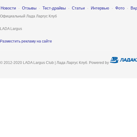
Новости
·
Отзывы
·
Тест-драйвы
·
Статьи
·
Интервью
·
Фото
·
Ви
Официальный Лада Ларгус Клуб
LADA Largus
Разместить рекламу на сайте
© 2012-2020 LADA Largus Club | Лада Ларгус Клуб. Powered by