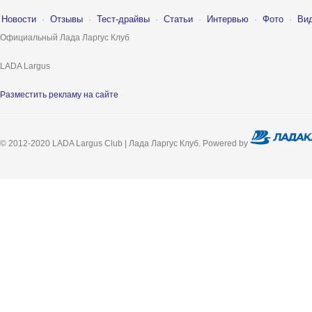
Новости
·
Отзывы
·
Тест-драйвы
·
Статьи
·
Интервью
·
Фото
·
Ви
Официальный Лада Ларгус Клуб
LADA Largus
Разместить рекламу на сайте
© 2012-2020 LADA Largus Club | Лада Ларгус Клуб. Powered by