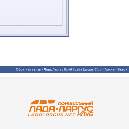
Обратная связь
-
Лада Ларгус Клуб | Lada Largus Club
-
Архив
-
Вверх