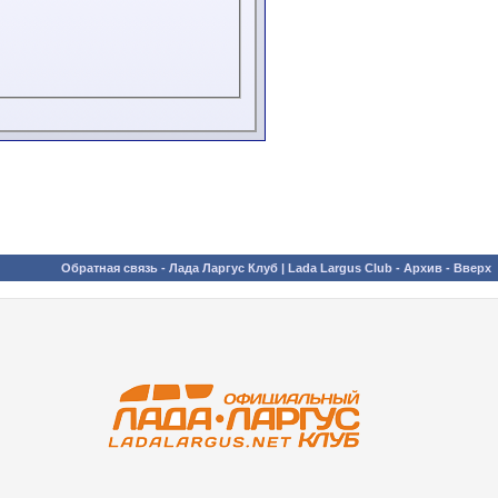
Обратная связь
-
Лада Ларгус Клуб | Lada Largus Club
-
Архив
-
Вверх