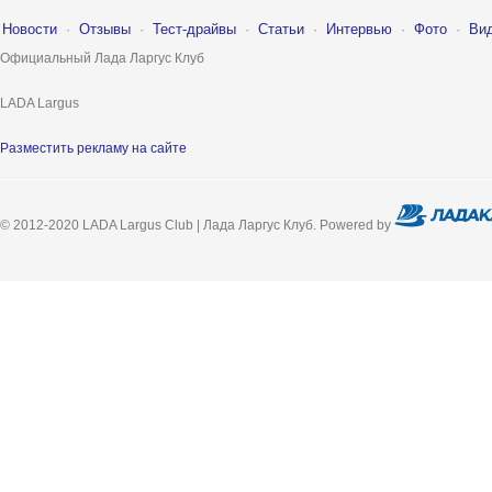
Новости
·
Отзывы
·
Тест-драйвы
·
Статьи
·
Интервью
·
Фото
·
Ви
Официальный Лада Ларгус Клуб
LADA Largus
Разместить рекламу на сайте
© 2012-2020 LADA Largus Club | Лада Ларгус Клуб. Powered by