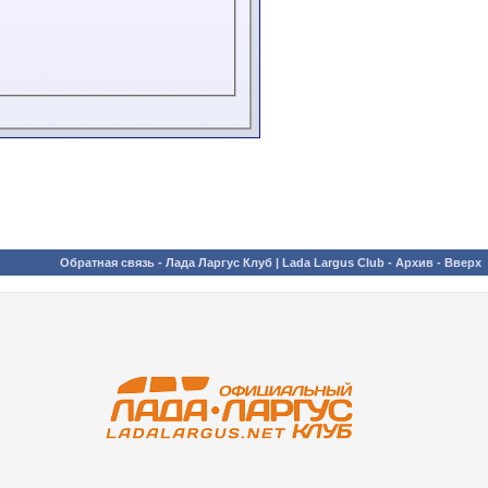
Обратная связь
-
Лада Ларгус Клуб | Lada Largus Club
-
Архив
-
Вверх