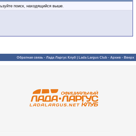
льзуйте поиск, находящийся выше.
Обратная связь
-
Лада Ларгус Клуб | Lada Largus Club
-
Архив
-
Вверх