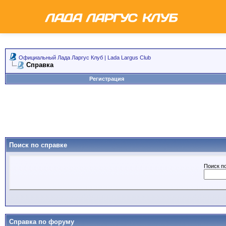
Официальный Лада Ларгус Клуб | Lada Largus Club
Справка
Регистрация
Поиск по справке
Поиск п
Справка по форуму