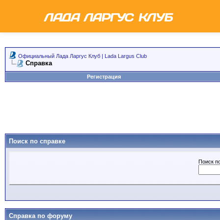
Официальный Лада Ларгус Клуб | Lada Largus Club
Справка
Регистрация
Поиск по справке
Поиск п
Справка по форуму