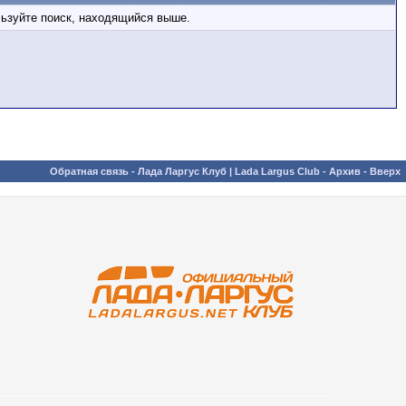
льзуйте поиск, находящийся выше.
Обратная связь
-
Лада Ларгус Клуб | Lada Largus Club
-
Архив
-
Вверх