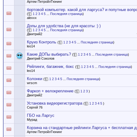
Артем ПетройлТюнинг
бортовой компьютер. какой для ларгуса? и попутные вопр
(
1
2
3
4
5
...
Последняя страница
)
alexxx
Допы для удобства (не для красоты :) )
(
1
2
3
4
5
...
Последняя страница
)
Дмитрий2
Круиз Контроль
(
1
2
3
4
5
...
Последняя страница
)
leo14
Какие ДОПы выбирать?
(
1
2
3
4
5
...
Последняя страница
)
Дмитрий Соколов
Рейлинги, багажник, бокс
(
1
2
3
4
5
...
Последняя страница
)
leo14
Колонки
(
1
2
3
4
5
...
Последняя страница
)
wrscm
Фаркоп + велокрепление
(
1
2
3
)
Дмитрий2
Установка видеорегистратора
(
1
2
3
4
5
)
Сергей 76
ГБО на Ларгус
Мурад
Корзина на стандартные рейлинги Ларгуса + бесплатная д
Артем ПетройлТюнинг