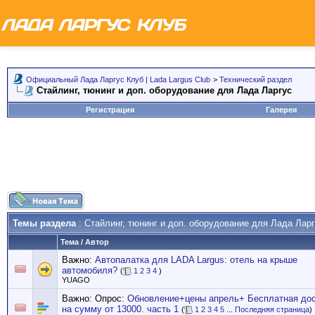
Официальный Лада Ларгус Клуб | Lada Largus Club
>
Технический раздел
Стайлинг, тюнинг и доп. оборудование для Лада Ларгус
Регистрация
Галерея
Темы раздела
: Стайлинг, тюнинг и доп. оборудование для Лада Лар
Тема
/
Автор
Важно:
Автопалатка для LADA Largus: отель на крыше
автомобиля?
(
1
2
3
4
)
YUAGO
Важно: Опрос:
Обновление+цены апрель+ Бесплатная дос
на сумму от 13000. часть 1
(
1
2
3
4
5
...
Последняя страница
)