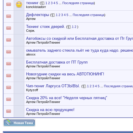
тюнинг
(
1
2
3
4
5
...
Последняя страница
)
konckistadorr
Дефлекторы
(
1
2
3
4
5
...
Последняя страница
)
Артем
Тюнинг стоек дверей.
(
1
2
)
Серж.
Автобоксы со скидкой или Бесплатная доставка от Пт Гру
Артем ПетройлТюнинг
омыватель заднего стекла льёт не туда куда надо. решен
alexxx
Бесплатная доставка от ПТ Групп
Артем ПетройлТюнинг
Новогодние скидки на весь АВТОТЮНИНГ!
Артем ПетройлТюнинг
Чип-тюниг Ларгуса ОТЗЫВЫ.
(
1
2
3
4
5
...
Последняя страни
Kytyzoff
Скидка 20% на все! "Неделя черных пятниц"
Артем ПетройлТюнинг
Скидка на всю продукцию!
Артем ПетройлТюнинг