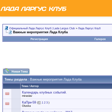
Официальный Лада Ларгус Клуб | Lada Largus Club
>
Лада Ларгус Клуб
Важные мероприятия Лада Клуба
Регистрация
Галерея
Темы раздела
: Важные мероприятия Лада Клуба
Тема
/
Автор
Календарь клубных событий.
miraslav
КаПри-59
(
1
2
3
)
Oluska