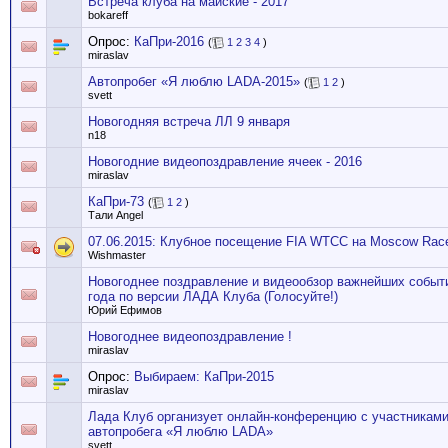
Встреча клуба на майские - 2017
bokareff
Опрос:
КаПри-2016
(
1
2
3
4
)
miraslav
Автопробег «Я люблю LADA-2015»
(
1
2
)
svett
Новогодняя встреча ЛЛ 9 января
n18
Новогодние видеопоздравление ячеек - 2016
miraslav
КаПри-73
(
1
2
)
Тали Angel
07.06.2015: Клубное посещение FIA WTCC на Moscow Rac
Wishmaster
Новогоднее поздравление и видеообзор важнейших событ
года по версии ЛАДА Клуба (Голосуйте!)
Юрий Ефимов
Новогоднее видеопоздравление !
miraslav
Опрос:
Выбираем: КаПри-2015
miraslav
Лада Клуб организует онлайн-конференцию с участникам
автопробега «Я люблю LADA»
svett