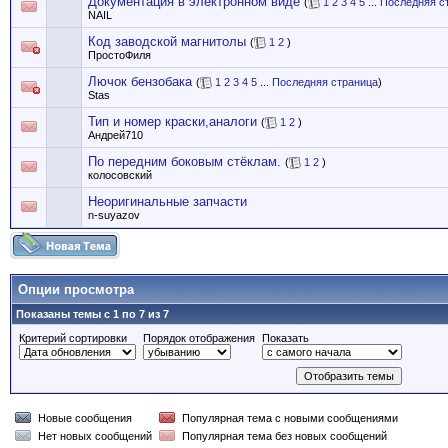
Документация в электронном виде
(
1
2
3
4
5
...
Последняя с
NAIL
Код заводской магнитолы
(
1
2
)
ПростоФиля
Лючок бензобака
(
1
2
3
4
5
...
Последняя страница
)
Stas
Тип и номер краски,аналоги
(
1
2
)
Андрей710
По передним боковым стёклам.
(
1
2
)
колосовский
Неоригинальные запчасти
n-suyazov
Опции просмотра
Показаны темы с 1 по 7 из 7
Критерий сортировки
Порядок отображения
Показать
Новые сообщения
Популярная тема с новыми сообщениями
Нет новых сообщений
Популярная тема без новых сообщений