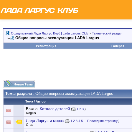
Официальный Лада Ларгус Клуб | Lada Largus Club
>
Технический раздел
Общие вопросы эксплуатации LADA Largus
Регистрация
Галерея
Темы раздела
: Общие вопросы эксплуатации LADA Largus
Тема
/
Автор
Важно:
Каталог деталей
(
1
2
3
)
Regius
Лада Ларгус и мороз
(
1
2
3
4
5
...
Последняя страница
)
Стас