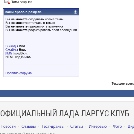
Тема закрыта
Ваши права в разделе
Вы
не можете
создавать новые темы
Вы
не можете
отвечать в темах
Вы
не можете
прикреплять вложения
Вы
не можете
редактировать свои сообщения
BB коды
Вкл.
Смайлы
Вкл.
[IMG]
код
Вкл.
HTML код
Выкл.
Правила форума
Текущее врем
ОФИЦИАЛЬНЫЙ ЛАДА ЛАРГУС КЛУБ
Новости
·
Отзывы
·
Тест-драйвы
·
Статьи
·
Интервью
·
Фото
·
Ви