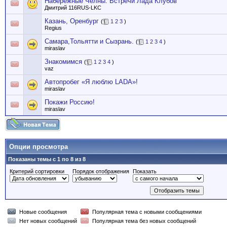
Набережные Челны: Встречи Лада Клубов
Дмитрий 116RUS-LKC
Казань, Оренбург
(
1
2
3
)
Regius
Самара,Тольятти и Сызрань.
(
1
2
3
4
)
miraslav
Знакомимся
(
1
2
3
4
)
vaz
Автопробег «Я люблю LADA»!
miraslav
Покажи Россию!
miraslav
Опции просмотра
Показаны темы с 1 по 8 из 8
Критерий сортировки
Порядок отображения
Показать
Новые сообщения
Популярная тема с новыми сообщениями
Нет новых сообщений
Популярная тема без новых сообщений