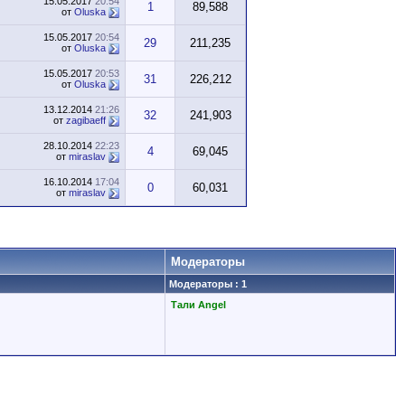
15.05.2017
20:54
1
89,588
от
Oluska
15.05.2017
20:54
29
211,235
от
Oluska
15.05.2017
20:53
31
226,212
от
Oluska
13.12.2014
21:26
32
241,903
от
zagibaeff
28.10.2014
22:23
4
69,045
от
miraslav
16.10.2014
17:04
0
60,031
от
miraslav
Модераторы
Модераторы : 1
Тали Angel