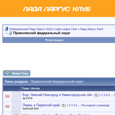
Официальный Лада Ларгус Клуб | Lada Largus Club
>
Лада Ларгус Клуб
Приволжский федеральный округ
Регистрация
Темы раздела
: Приволжский федеральный округ
Тема
/
Автор
Бор, Нижний Новгород и Нижегородская обл.
(
1
2
3
4
5
...
ALF979
Пермь и Пермский край.
(
1
2
3
4
5
...
Последняя страница
)
Smirnoff-503