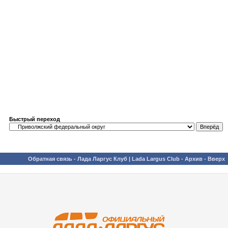
Быстрый переход
Обратная связь
-
Лада Ларгус Клуб | Lada Largus Club
-
Архив
-
Вверх