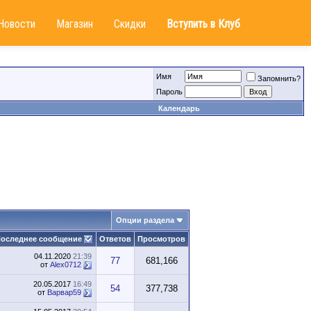
Новости
Магазин
Скидки
Вступить в Клуб
Имя
Запомнить?
Пароль
Календарь
Опции раздела
оследнее сообщение
Ответов
Просмотров
04.11.2020
21:39
77
681,166
от
Alex0712
20.05.2017
16:49
54
377,738
от
Варвар59