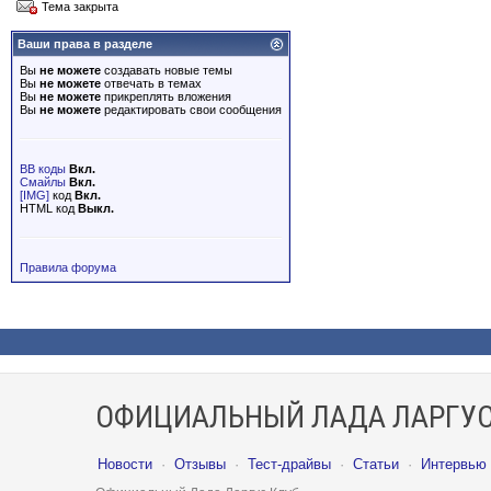
Тема закрыта
Ваши права в разделе
Вы
не можете
создавать новые темы
Вы
не можете
отвечать в темах
Вы
не можете
прикреплять вложения
Вы
не можете
редактировать свои сообщения
BB коды
Вкл.
Смайлы
Вкл.
[IMG]
код
Вкл.
HTML код
Выкл.
Правила форума
ОФИЦИАЛЬНЫЙ ЛАДА ЛАРГУС
Новости
·
Отзывы
·
Тест-драйвы
·
Статьи
·
Интервью