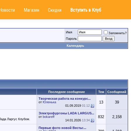
Новости
Магазин
Скидки
Вступить в Клуб
Имя
Запомнить?
Пароль
Календарь
Последнее сообщение
Тем
Сообщений
Творческая работа на конкурс...
13
39
от
Юленька
01.09.2019
01:12
Электрофургоны LADA LARGUS...
832
2,158
от
bokareff
Лада Ларгус Клубом.
14.01.2026
13:34
Первые фото новой Весты:...