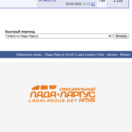
799
1,218
от
Alex0712
03.03.2022
10:22
Быстрый переход
Обратная связь
-
Лада Ларгус Клуб | Lada Largus Club
-
Архив
-
Вверх