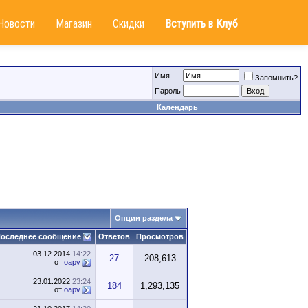
Новости
Магазин
Скидки
Вступить в Клуб
Имя
Запомнить?
Пароль
Календарь
Опции раздела
оследнее сообщение
Ответов
Просмотров
03.12.2014
14:22
27
208,613
от
oapv
23.01.2022
23:24
184
1,293,135
от
oapv