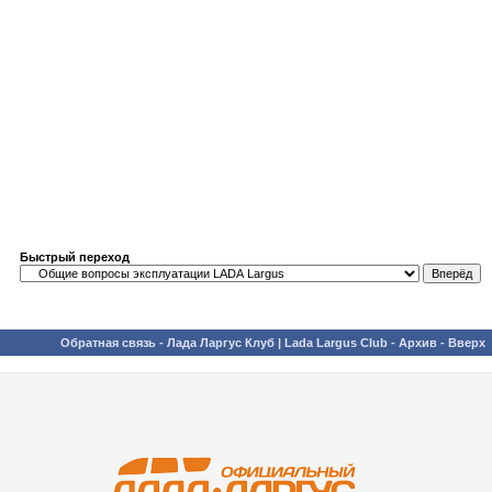
Быстрый переход
Обратная связь
-
Лада Ларгус Клуб | Lada Largus Club
-
Архив
-
Вверх