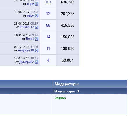
21.10.2017
14:20
101
636,343
от
oapv
13.05.2017
21:54
12
207,328
от
oapv
28.06.2016
08:57
59
415,336
от
BVM2012
16.11.2015
09:47
14
156,023
от
Benni
02.12.2014
17:01
11
130,930
от
Андрей710
12.07.2014
19:12
4
68,807
от
Дмитрий2
Модераторы
Модераторы : 1
Jekson