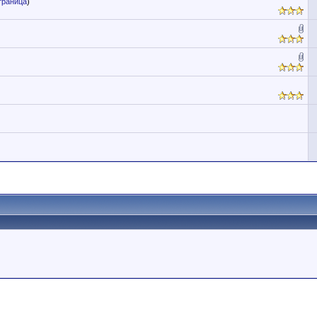
траница
)