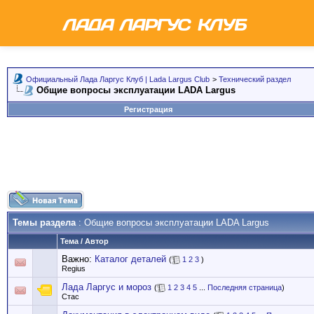
Официальный Лада Ларгус Клуб | Lada Largus Club
>
Технический раздел
Общие вопросы эксплуатации LADA Largus
Регистрация
Темы раздела
: Общие вопросы эксплуатации LADA Largus
Тема
/
Автор
Важно:
Каталог деталей
(
1
2
3
)
Regius
Лада Ларгус и мороз
(
1
2
3
4
5
...
Последняя страница
)
Стас