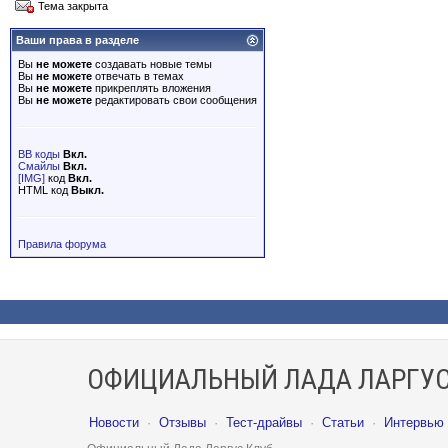
Тема закрыта
Ваши права в разделе
Вы
не можете
создавать новые темы
Вы
не можете
отвечать в темах
Вы
не можете
прикреплять вложения
Вы
не можете
редактировать свои сообщения
BB коды
Вкл.
Смайлы
Вкл.
[IMG]
код
Вкл.
HTML код
Выкл.
Правила форума
ОФИЦИАЛЬНЫЙ ЛАДА ЛАРГУС
Новости
·
Отзывы
·
Тест-драйвы
·
Статьи
·
Интервью