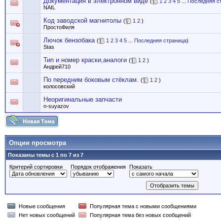
Документация в электронном виде
(
1
2
3
4
5
...
Последняя с
NAIL
Код заводской магнитолы
(
1
2
)
ПростоФиля
Лючок бензобака
(
1
2
3
4
5
...
Последняя страница
)
Stas
Тип и номер краски,аналоги
(
1
2
)
Андрей710
По передним боковым стёклам.
(
1
2
)
колосовский
Неоригинальные запчасти
n-suyazov
Опции просмотра
Показаны темы с 1 по 7 из 7
Критерий сортировки
Порядок отображения
Показать
Новые сообщения
Популярная тема с новыми сообщениями
Нет новых сообщений
Популярная тема без новых сообщений