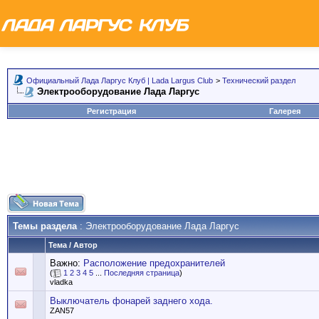
Официальный Лада Ларгус Клуб | Lada Largus Club
>
Технический раздел
Электрооборудование Лада Ларгус
Регистрация
Галерея
Темы раздела
: Электрооборудование Лада Ларгус
Тема
/
Автор
Важно:
Расположение предохранителей
(
1
2
3
4
5
...
Последняя страница
)
vladka
Выключатель фонарей заднего хода.
ZAN57