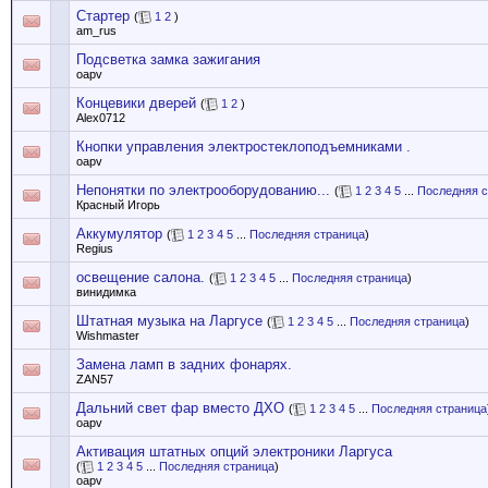
Стартер
(
1
2
)
am_rus
Подсветка замка зажигания
oapv
Концевики дверей
(
1
2
)
Alex0712
Кнопки управления электростеклоподъемниками .
oapv
Непонятки по электрооборудованию...
(
1
2
3
4
5
...
Последняя с
Красный Игорь
Аккумулятор
(
1
2
3
4
5
...
Последняя страница
)
Regius
освещение салона.
(
1
2
3
4
5
...
Последняя страница
)
винидимка
Штатная музыка на Ларгусе
(
1
2
3
4
5
...
Последняя страница
)
Wishmaster
Замена ламп в задних фонарях.
ZAN57
Дальний свет фар вместо ДХО
(
1
2
3
4
5
...
Последняя страница
oapv
Активация штатных опций электроники Ларгуса
(
1
2
3
4
5
...
Последняя страница
)
oapv