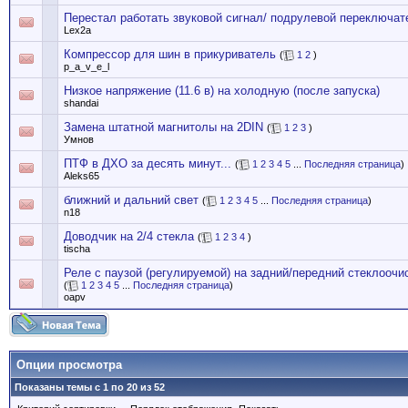
Перестал работать звуковой сигнал/ подрулевой переключат
Lex2a
Компрессор для шин в прикуриватель
(
1
2
)
p_a_v_e_l
Низкое напряжение (11.6 в) на холодную (после запуска)
shandai
Замена штатной магнитолы на 2DIN
(
1
2
3
)
Умнов
ПТФ в ДХО за десять минут...
(
1
2
3
4
5
...
Последняя страница
)
Aleks65
ближний и дальний свет
(
1
2
3
4
5
...
Последняя страница
)
n18
Доводчик на 2/4 стекла
(
1
2
3
4
)
tischa
Реле с паузой (регулируемой) на задний/передний стеклоочи
(
1
2
3
4
5
...
Последняя страница
)
oapv
Опции просмотра
Показаны темы с 1 по 20 из 52