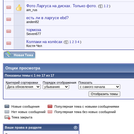
Фото Ларгуса на дисках. Только фото.
(
1
2
)
am_rus
есть ли в ларгусе ebd?
anden82
тормоза
Seven677
Колпаки на колёсах
(
1
2
3
4
)
Костя-Чел
Опции просмотра
Показаны темы с 1 по 17 из 17
Критерий сортировки
Порядок отображения
Показать
Новые сообщения
Популярная тема с новыми сообщениями
Нет новых сообщений
Популярная тема без новых сообщений
Тема закрыта
Ваши права в разделе