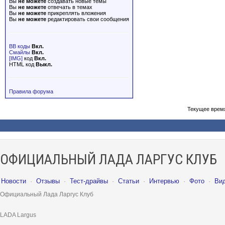
Вы
не можете
создавать новые темы
Вы
не можете
отвечать в темах
Вы
не можете
прикреплять вложения
Вы
не можете
редактировать свои сообщения
BB коды
Вкл.
Смайлы
Вкл.
[IMG]
код
Вкл.
HTML код
Выкл.
Правила форума
Текущее врем
ОФИЦИАЛЬНЫЙ ЛАДА ЛАРГУС КЛУБ
Новости
·
Отзывы
·
Тест-драйвы
·
Статьи
·
Интервью
·
Фото
·
Ви
Официальный Лада Ларгус Клуб
LADA Largus