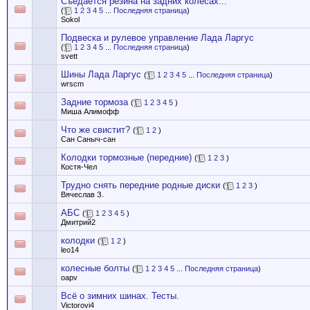
Съедается резина на задних колесах...
(
1
2
3
4
5
...
Последняя страница
)
Sokol
Подвеска и рулевое управление Лада Ларгус
(
1
2
3
4
5
...
Последняя страница
)
svett
Шины Лада Ларгус
(
1
2
3
4
5
...
Последняя страница
)
wrscm
Задние тормоза
(
1
2
3
4
5
)
Миша Алимофф
Что же свистит?
(
1
2
)
Сан Саныч-сан
Колодки тормозные (передние)
(
1
2
3
)
Костя-Чел
Трудно снять передние родные диски
(
1
2
3
)
Вячеслав З.
АБС
(
1
2
3
4
5
)
Дмитрий2
колодки
(
1
2
)
leo14
колесные болты
(
1
2
3
4
5
...
Последняя страница
)
oapv
Всё о зимних шинах. Тесты.
Victorovi4