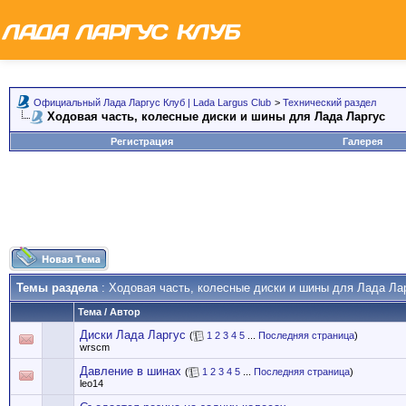
Официальный Лада Ларгус Клуб | Lada Largus Club
>
Технический раздел
Ходовая часть, колесные диски и шины для Лада Ларгус
Регистрация
Галерея
Темы раздела
: Ходовая часть, колесные диски и шины для Лада Ла
Тема
/
Автор
Диски Лада Ларгус
(
1
2
3
4
5
...
Последняя страница
)
wrscm
Давление в шинах
(
1
2
3
4
5
...
Последняя страница
)
leo14