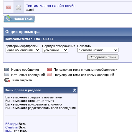
Тестим масла на ойл-клубе
aland
Опции просмотра
Показаны темы с 1 по 14 из 14
Критерий сортировки
Порядок отображения
Показать
Новые сообщения
Популярная тема с новыми сообщениями
Нет новых сообщений
Популярная тема без новых сообщений
Тема закрыта
Ваши права в разделе
Вы
не можете
создавать новые темы
Вы
не можете
отвечать в темах
Вы
не можете
прикреплять вложения
Вы
не можете
редактировать свои сообщения
BB коды
Вкл.
Смайлы
Вкл.
[IMG]
код
Вкл.