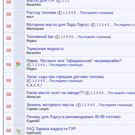
Масло для ГУР
(
1
2
)
Barashka
Расход топлива
(
1
2
3
4
5
...
Последняя страница
)
васл
Моторное масло для Лада Ларгус
(
1
2
3
4
5
...
Последняя ст
Wishmaster
Топливный бак
(
1
2
3
4
5
...
Последняя страница
)
Regius
Тормозная жидкость
Barashka
Опрос:
Метанол или "официальная" незамерзайка?
(
1
2
3
4
5
...
Последняя страница
)
Regius
Запас хода при горящем датчике топлива.
(
1
2
3
4
5
...
Последняя страница
)
p_a_v_e_l
Какое масло льют на заводе??
(
1
2
3
4
5
...
Последняя стран
AloneLion
Уровень моторного масла.
(
1
2
3
4
5
...
Последняя страница
)
Captain Largus
Почему для Ларгуса рекомендовано 95-98 топливо
Eugen65
FAQ Замена жидкости ГУР
N@PsteR