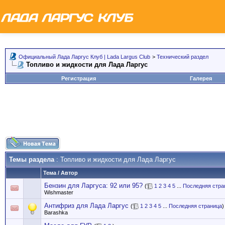
Официальный Лада Ларгус Клуб | Lada Largus Club
>
Технический раздел
Топливо и жидкости для Лада Ларгус
Регистрация
Галерея
Темы раздела
: Топливо и жидкости для Лада Ларгус
Тема
/
Автор
Бензин для Ларгуса: 92 или 95?
(
1
2
3
4
5
...
Последняя стра
Wishmaster
Антифриз для Лада Ларгус
(
1
2
3
4
5
...
Последняя страница
)
Barashka