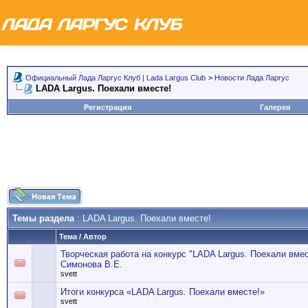
Официальный Лада Ларгус Клуб | Lada Largus Club
>
Новости Лада Ларгус
LADA Largus. Поехали вместе!
Регистрация
Галерея
Темы раздела
: LADA Largus. Поехали вместе!
Тема
/
Автор
Творческая работа на конкурс "LADA Largus. Поехали вме
Симонова В.Е.
svett
Итоги конкурса «LADA Largus. Поехали вместе!»
svett