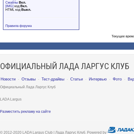
Смайлы
Вкл.
[IMG]
код
Вкл.
HTML код
Выкл.
Правила форума
Текущее врем
ОФИЦИАЛЬНЫЙ ЛАДА ЛАРГУС КЛУБ
Новости
·
Отзывы
·
Тест-драйвы
·
Статьи
·
Интервью
·
Фото
·
Ви
Официальный Лада Ларгус Клуб
LADA Largus
Разместить рекламу на сайте
© 2012-2020 LADA Largus Club | Лада Ларгус Клуб. Powered by