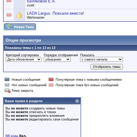
Беляковой Е.А.
svett
LADA Largus. Поехали вместе!
Wishmaster
Опции просмотра
Показаны темы с 1 по 13 из 13
Критерий сортировки
Порядок отображения
Показать
Новые сообщения
Популярная тема с новыми сообщениями
Нет новых сообщений
Популярная тема без новых сообщений
Тема закрыта
Ваши права в разделе
Вы
не можете
создавать новые темы
Вы
не можете
отвечать в темах
Вы
не можете
прикреплять вложения
Вы
не можете
редактировать свои сообщения
BB коды
Вкл.