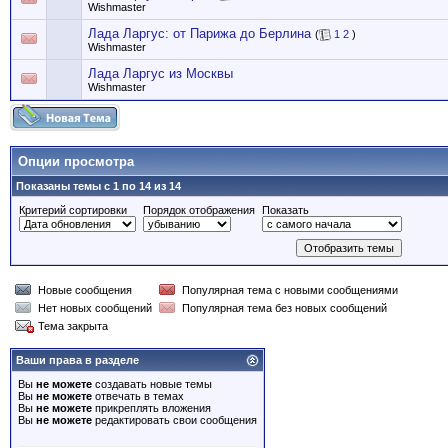
Wishmaster
Лада Ларгус: от Парижа до Берлина
(
1
2
)
Wishmaster
Лада Ларгус из Москвы
Wishmaster
Опции просмотра
Показаны темы с 1 по 14 из 14
Критерий сортировки
Порядок отображения
Показать
Новые сообщения
Популярная тема с новыми сообщениями
Нет новых сообщений
Популярная тема без новых сообщений
Тема закрыта
Ваши права в разделе
Вы
не можете
создавать новые темы
Вы
не можете
отвечать в темах
Вы
не можете
прикреплять вложения
Вы
не можете
редактировать свои сообщения