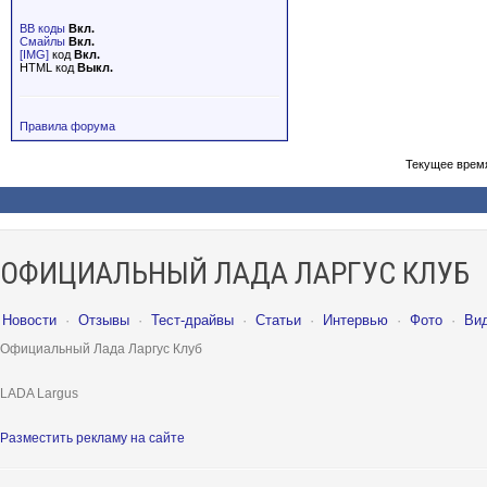
BB коды
Вкл.
Смайлы
Вкл.
[IMG]
код
Вкл.
HTML код
Выкл.
Правила форума
Текущее врем
ОФИЦИАЛЬНЫЙ ЛАДА ЛАРГУС КЛУБ
Новости
·
Отзывы
·
Тест-драйвы
·
Статьи
·
Интервью
·
Фото
·
Ви
Официальный Лада Ларгус Клуб
LADA Largus
Разместить рекламу на сайте