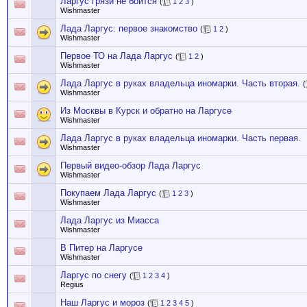
Ларгус грязи не боится
(
1
2
3
)
Wishmaster
Лада Ларгус: первое знакомство
(
1
2
)
Wishmaster
Первое ТО на Лада Ларгус
(
1
2
)
Wishmaster
Лада Ларгус в руках владельца иномарки. Часть вторая.
(
Wishmaster
Из Москвы в Курск и обратно на Ларгусе
Wishmaster
Лада Ларгус в руках владельца иномарки. Часть первая.
Wishmaster
Первый видео-обзор Лада Ларгус
Wishmaster
Покупаем Лада Ларгус
(
1
2
3
)
Wishmaster
Лада Ларгус из Миасса
Wishmaster
В Питер на Ларгусе
Wishmaster
Ларгус по снегу
(
1
2
3
4
)
Regius
Наш Ларгус и мороз
(
1
2
3
4
5
)