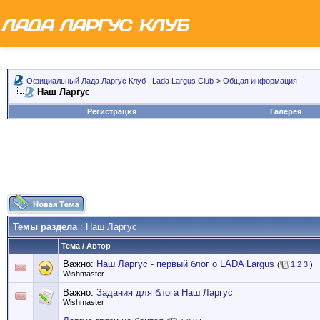
Официальный Лада Ларгус Клуб | Lada Largus Club
>
Общая информация
Наш Ларгус
Регистрация
Галерея
Темы раздела
: Наш Ларгус
Тема
/
Автор
Важно:
Наш Ларгус - первый блог о LADA Largus
(
1
2
3
)
Wishmaster
Важно:
Задания для блога Наш Ларгус
Wishmaster