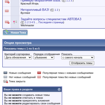
Примеры безразличия Ваза.
(
1
2
3
)
Красный Игорь
Неторопливый ВАЗ!
(
1
2
)
Byrmistr
Задайте вопросы специалистам АВТОВАЗ
(
1
2
3
4
5
...
Последняя страница
)
Wishmaster
Опции просмотра
Показаны темы с 1 по 5 из 5
Критерий сортировки
Порядок отображения
Показать
Новые сообщения
Популярная тема с новыми сообщениями
Нет новых сообщений
Популярная тема без новых сообщений
Тема закрыта
Ваши права в разделе
Вы
не можете
создавать новые темы
Вы
не можете
отвечать в темах
Вы
не можете
прикреплять вложения
Вы
не можете
редактировать свои сообщения