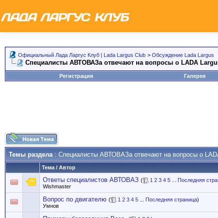
Официальный Лада Ларгус Клуб | Lada Largus Club
>
Обсуждение Lada Largus
Специалисты АВТОВАЗа отвечают на вопросы о LADA Largu
Регистрация
Галерея
Темы раздела
: Специалисты АВТОВАЗа отвечают на вопросы о LAD
Тема
/
Автор
Ответы специалистов АВТОВАЗ
(
1
2
3
4
5
...
Последняя стра
Wishmaster
Вопрос по двигателю
(
1
2
3
4
5
...
Последняя страница
)
Умнов