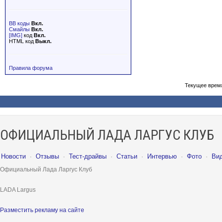
BB коды
Вкл.
Смайлы
Вкл.
[IMG]
код
Вкл.
HTML код
Выкл.
Правила форума
Текущее врем
ОФИЦИАЛЬНЫЙ ЛАДА ЛАРГУС КЛУБ
Новости
·
Отзывы
·
Тест-драйвы
·
Статьи
·
Интервью
·
Фото
·
Ви
Официальный Лада Ларгус Клуб
LADA Largus
Разместить рекламу на сайте