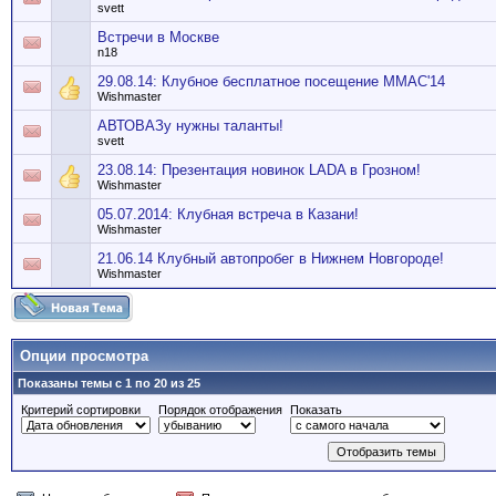
svett
Встречи в Москве
n18
29.08.14: Клубное бесплатное посещение ММАС'14
Wishmaster
АВТОВАЗу нужны таланты!
svett
23.08.14: Презентация новинок LADA в Грозном!
Wishmaster
05.07.2014: Клубная встреча в Казани!
Wishmaster
21.06.14 Клубный автопробег в Нижнем Новгороде!
Wishmaster
Опции просмотра
Показаны темы с 1 по 20 из 25
Критерий сортировки
Порядок отображения
Показать