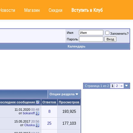
Новости
Магазин
Скидки
Вступить в Клуб
Имя
Запомнить?
Пароль
Календарь
Страница 1 из 2
1
2
>
Опции раздела
оследнее сообщение
Ответов
Просмотров
11.01.2020
00:48
8
193,925
от
bokareff
15.05.2017
20:56
25
177,103
от
Oluska