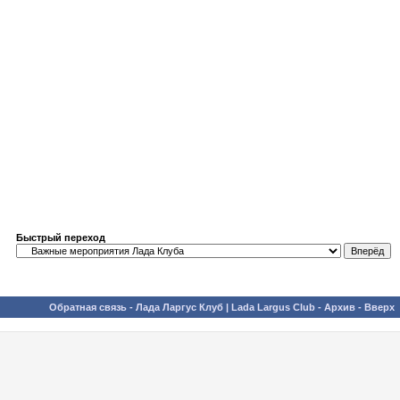
Быстрый переход
Обратная связь
-
Лада Ларгус Клуб | Lada Largus Club
-
Архив
-
Вверх