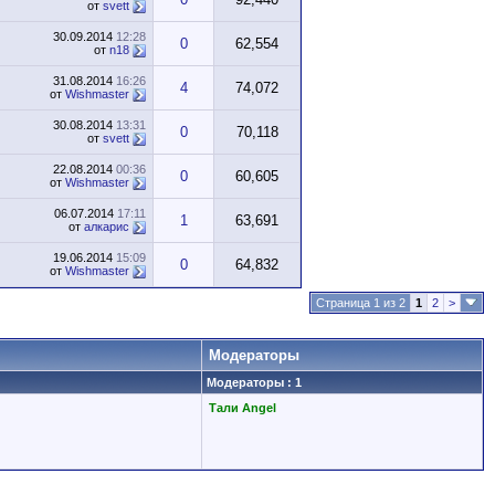
от
svett
30.09.2014
12:28
0
62,554
от
n18
31.08.2014
16:26
4
74,072
от
Wishmaster
30.08.2014
13:31
0
70,118
от
svett
22.08.2014
00:36
0
60,605
от
Wishmaster
06.07.2014
17:11
1
63,691
от
алкарис
19.06.2014
15:09
0
64,832
от
Wishmaster
Страница 1 из 2
1
2
>
Модераторы
Модераторы : 1
Тали Angel