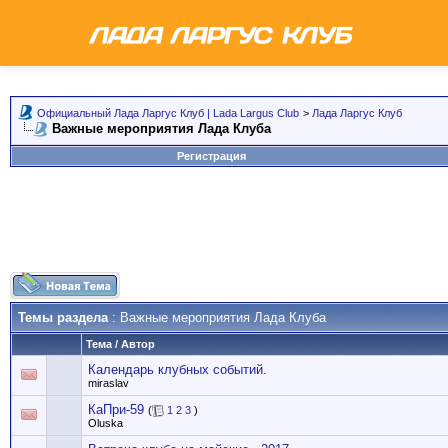
Официальный Лада Ларгус Клуб | Lada Largus Club
>
Лада Ларгус Клуб
Важные мероприятия Лада Клуба
Регистрация
Темы раздела
: Важные мероприятия Лада Клуба
Тема
/
Автор
Календарь клубных событий.
miraslav
КаПри-59
(
1
2
3
)
Oluska