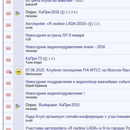
Встреча клуба на майские - 2017
bokareff
Опрос:
КаПри-2016
(
1
2
3
4
)
miraslav
Автопробег «Я люблю LADA-2015»
(
1
2
)
svett
Новогодняя встреча ЛЛ 9 января
n18
Новогодние видеопоздравление ячеек - 2016
miraslav
КаПри-73
(
1
2
)
Тали Angel
07.06.2015: Клубное посещение FIA WTCC на Moscow Rac
Wishmaster
Новогоднее поздравление и видеообзор важнейших событи
Юрий Ефимов
Новогоднее видеопоздравление !
miraslav
Опрос:
Выбираем: КаПри-2015
miraslav
Лада Клуб организует онлайн-конференцию с участникам
svett
Участники автопробега «Я люблю LADA» в 9-ти городах Р