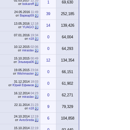
02.03.2017
12:10
1
69,630
от
bokareff
24.05.2016
11:49
39
252,185
от
Варвар59
13.05.2016
12:18
14
139,426
от
YUAGO
07.01.2016
19:34
0
64,004
от
n18
10.12.2015
02:06
0
64,293
от
miraslav
15.10.2015
00:49
12
134,354
от
Эльвира06
19.05.2015
23:04
0
66,151
от
Wishmaster
31.12.2014
18:03
0
61,902
от
Юрий Ефимов
16.12.2014
04:23
0
62,271
от
miraslav
22.11.2014
21:23
9
79,329
от
n18
24.10.2014
12:19
6
104,858
от
AvtoSreda
15.10.2014
22:19
0
92,440