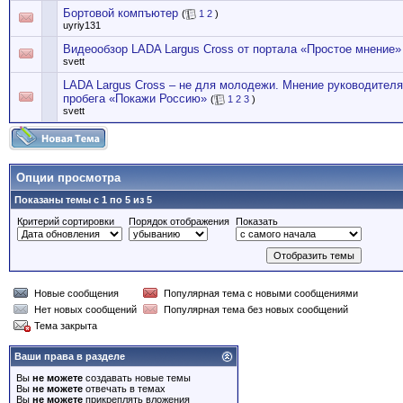
Бортовой компъютер
(
1
2
)
uyriy131
Видеообзор LADA Largus Cross от портала «Простое мнение»
svett
LADA Largus Cross – не для молодежи. Мнение руководителя
пробега «Покажи Россию»
(
1
2
3
)
svett
Опции просмотра
Показаны темы с 1 по 5 из 5
Критерий сортировки
Порядок отображения
Показать
Новые сообщения
Популярная тема с новыми сообщениями
Нет новых сообщений
Популярная тема без новых сообщений
Тема закрыта
Ваши права в разделе
Вы
не можете
создавать новые темы
Вы
не можете
отвечать в темах
Вы
не можете
прикреплять вложения