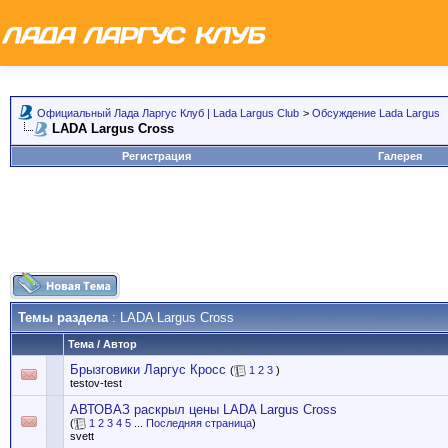
Официальный Лада Ларгус Клуб | Lada Largus Club
>
Обсуждение Lada Largus
LADA Largus Cross
Регистрация
Галерея
Темы раздела
: LADA Largus Cross
Тема
/
Автор
Брызговики Ларгус Кросс
(
1
2
3
)
testov-test
АВТОВАЗ раскрыл цены LADA Largus Cross
(
1
2
3
4
5
...
Последняя страница
)
svett