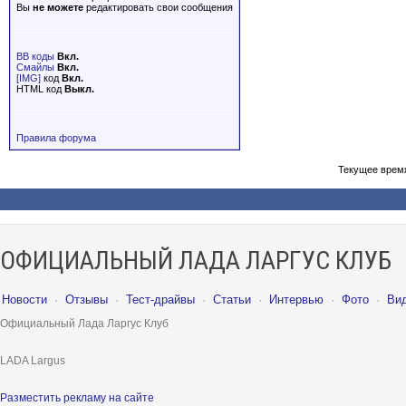
Вы
не можете
редактировать свои сообщения
BB коды
Вкл.
Смайлы
Вкл.
[IMG]
код
Вкл.
HTML код
Выкл.
Правила форума
Текущее врем
ОФИЦИАЛЬНЫЙ ЛАДА ЛАРГУС КЛУБ
Новости
·
Отзывы
·
Тест-драйвы
·
Статьи
·
Интервью
·
Фото
·
Ви
Официальный Лада Ларгус Клуб
LADA Largus
Разместить рекламу на сайте