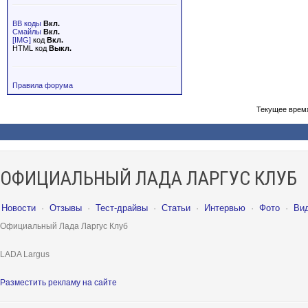
BB коды
Вкл.
Смайлы
Вкл.
[IMG]
код
Вкл.
HTML код
Выкл.
Правила форума
Текущее врем
ОФИЦИАЛЬНЫЙ ЛАДА ЛАРГУС КЛУБ
Новости
·
Отзывы
·
Тест-драйвы
·
Статьи
·
Интервью
·
Фото
·
Ви
Официальный Лада Ларгус Клуб
LADA Largus
Разместить рекламу на сайте