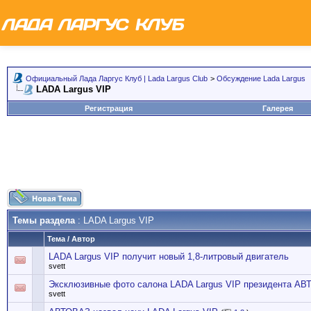
Официальный Лада Ларгус Клуб | Lada Largus Club
>
Обсуждение Lada Largus
LADA Largus VIP
Регистрация
Галерея
Темы раздела
: LADA Largus VIP
Тема
/
Автор
LADA Largus VIP получит новый 1,8-литровый двигатель
svett
Эксклюзивные фото салона LADA Largus VIP президента А
svett