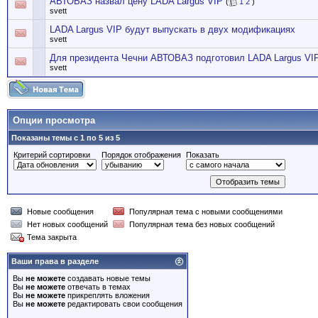
АВТОВАЗ назвал цену LADA Largus VIP
(
1
2
)
svett
LADA Largus VIP будут выпускать в двух модификациях
svett
Для президента Чечни АВТОВАЗ подготовил LADA Largus VI
svett
Опции просмотра
Показаны темы с 1 по 5 из 5
Критерий сортировки
Порядок отображения
Показать
Новые сообщения
Популярная тема с новыми сообщениями
Нет новых сообщений
Популярная тема без новых сообщений
Тема закрыта
Ваши права в разделе
Вы
не можете
создавать новые темы
Вы
не можете
отвечать в темах
Вы
не можете
прикреплять вложения
Вы
не можете
редактировать свои сообщения