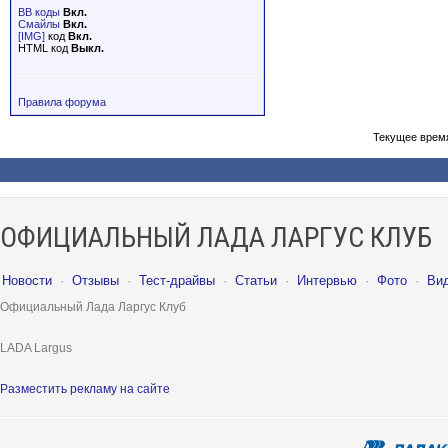
BB коды
Вкл.
Смайлы
Вкл.
[IMG]
код
Вкл.
HTML код
Выкл.
Правила форума
Текущее врем
ОФИЦИАЛЬНЫЙ ЛАДА ЛАРГУС КЛУБ
Новости
·
Отзывы
·
Тест-драйвы
·
Статьи
·
Интервью
·
Фото
·
Ви
Официальный Лада Ларгус Клуб
LADA Largus
Разместить рекламу на сайте