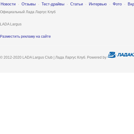
Новости
·
Отзывы
·
Тест-драйвы
·
Статьи
·
Интервью
·
Фото
·
Ви
Официальный Лада Ларгус Клуб
LADA Largus
Разместить рекламу на сайте
© 2012-2020 LADA Largus Club | Лада Ларгус Клуб. Powered by