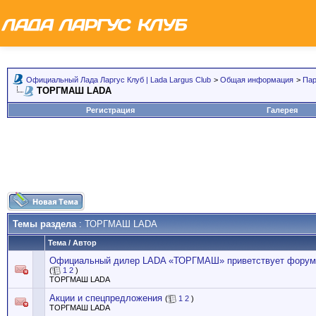
Официальный Лада Ларгус Клуб | Lada Largus Club
>
Общая информация
>
Пар
ТОРГМАШ LADA
Регистрация
Галерея
Темы раздела
: ТОРГМАШ LADA
Тема
/
Автор
Официальный дилер LADA «ТОРГМАШ» приветствует форум
(
1
2
)
ТОРГМАШ LADA
Акции и спецпредложения
(
1
2
)
ТОРГМАШ LADA