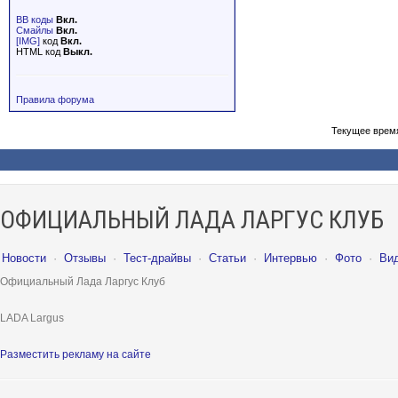
BB коды
Вкл.
Смайлы
Вкл.
[IMG]
код
Вкл.
HTML код
Выкл.
Правила форума
Текущее врем
ОФИЦИАЛЬНЫЙ ЛАДА ЛАРГУС КЛУБ
Новости
·
Отзывы
·
Тест-драйвы
·
Статьи
·
Интервью
·
Фото
·
Ви
Официальный Лада Ларгус Клуб
LADA Largus
Разместить рекламу на сайте