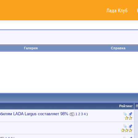
Лада Клуб
Галерея
Справка
Рейтинг
П
обилям LADA Largus составляет 98%
(
1
2
3
4
)