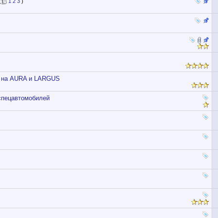
(
1
2
3
)
ы на AURA и LARGUS
спецавтомобилей