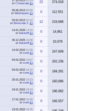
17.10.2013
20:19
22
274,018
от
Стпнислав
05.06.2013
00:56
0
112,551
от
Wishmaster
03.02.2013
22:22
12
219,688
от
Вячеслав З.
14.01.2026
13:34
0
14,861
от
bokareff
30.12.2025
16:06
0
10,078
от
bokareff
14.02.2022
21:56
0
247,609
от
svett
04.02.2022
18:07
0
202,236
от
svett
03.02.2022
18:10
0
169,281
от
svett
25.01.2022
18:23
0
160,686
от
svett
24.01.2022
19:43
0
190,082
от
svett
17.01.2022
18:40
0
166,557
от
svett
13.01.2022
18:25
0
195,748