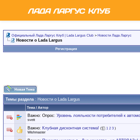
Официальный Лада Ларгус Клуб | Lada Largus Club
>
Новости Лада Ларгус
Новости о Lada Largus
Регистрация
Темы раздела
: Новости о Lada Largus
Тема
/
Автор
Важно: Опрос:
Уровень лояльности потребителей к автом
svett
Важно:
Клубная дисконтная система!
(
1
2
3
)
Wishmaster