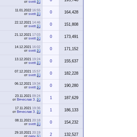
от
svett
11.01.2022
16:55
0
164,428
от
svett
22.12.2021
14:46
0
151,808
от
svett
21.12.2021
17:03
0
173,491
от
svett
14.12.2021
16:02
0
171,152
от
svett
13.12.2021
19:24
0
155,637
от
svett
07.12.2021
15:57
0
182,228
от
svett
06.12.2021
19:34
0
190,280
от
svett
23.11.2021
09:24
1
187,629
от
Вячеслав З.
17.11.2021
19:36
1
186,133
от
Вячеслав З.
08.11.2021
20:18
0
154,232
от
svett
29.10.2021
20:19
2
132,527
от
oapv