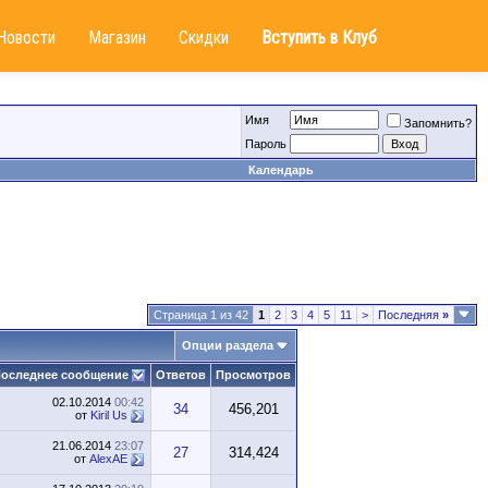
Новости
Магазин
Скидки
Вступить в Клуб
Имя
Запомнить?
Пароль
Календарь
Страница 1 из 42
1
2
3
4
5
11
>
Последняя
»
Опции раздела
оследнее сообщение
Ответов
Просмотров
02.10.2014
00:42
34
456,201
от
Kiril Us
21.06.2014
23:07
27
314,424
от
AlexAE