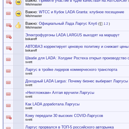
Важно:
Примите участие в «Дне качества» на АВТОВАЗе!
Wishmaster
Важно:
WTCC и Кубок LADA Granta: клубное посещение
Wishmaster
Важно:
Официальный Лада Ларгус Клуб
(
1
2
)
Wishmaster
Электрофургоны LADA LARGUS выходят на маршрут
bokareff
АВТОВАЗ корректирует ценовую политику и снижает цен
bokareff
Швабе для LADA: Холдинг Ростеха открыл производство 
svett
Ларгус в тройке лидеров коммерческого транспорта
svett
Доходный LADA Largus: Почему бизнес выбирает Ларгусы
svett
«Неотложкам» Алтая вручили Ларгусы
svett
Как LADA доработала Ларгусы
svett
Кому передали 30 высоких COVID-Ларгусов
svett
Ларгус прорвался в ТОП-5 российского авторынка