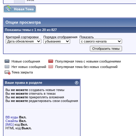
Опции просмотра
Показаны темы с 1 по 20 из 827
Критерий сортировки
Порядок отображения
Показать
Новые сообщения
Популярная тема с новыми сообщениями
Нет новых сообщений
Популярная тема без новых сообщений
Тема закрыта
Ваши права в разделе
Вы
не можете
создавать новые темы
Вы
не можете
отвечать в темах
Вы
не можете
прикреплять вложения
Вы
не можете
редактировать свои сообщения
BB коды
Вкл.
Смайлы
Вкл.
[IMG]
код
Вкл.
HTML код
Выкл.