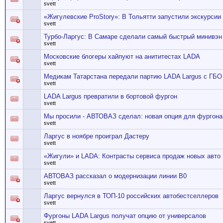
svett
«Жигулевские ProStory»: В Тольятти запустили экскурсии
svett
Турбо-Ларгус: В Самаре сделали самый быстрый минивэн 
svett
Московские блогеры хайпуют на анититестах LADA
svett
Медикам Татарстана передали партию LADA Largus с ГБО
svett
LADA Largus превратили в бортовой фургон
svett
Мы просили - АВТОВАЗ сделал: новая опция для фургона
svett
Ларгус в ноябре проиграл Дастеру
svett
«Жигули» и LADA: Контрасты сервиса продаж новых авто
svett
АВТОВАЗ рассказал о модернизации линии В0
svett
Ларгус вернулся в ТОП-10 российских автобестселлеров
svett
Фургоны LADA Largus получат опцию от универсалов
svett