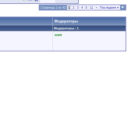
Страница 1 из 42
1
2
3
4
5
11
>
Последняя
»
Модераторы
Модераторы : 1
svett