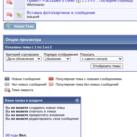
Привет! Расскажи о себе!
(
1
2
3
4
5
...
Последняя страница
)
Wishmaster
Вставка фото/картинок в сообщение
bokareff
Опции просмотра
Показаны темы с 1 по 2 из 2
Критерий сортировки
Порядок отображения
Показать
Новые сообщения
Популярная тема с новыми сообщениями
Нет новых сообщений
Популярная тема без новых сообщений
Тема закрыта
Ваши права в разделе
Вы
не можете
создавать новые темы
Вы
не можете
отвечать в темах
Вы
не можете
прикреплять вложения
Вы
не можете
редактировать свои сообщения
BB коды
Вкл.