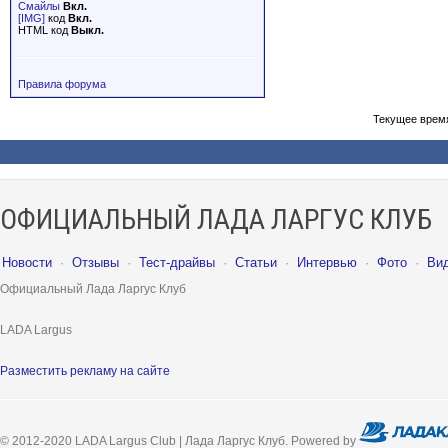
Смайлы
Вкл.
[IMG]
код
Вкл.
HTML код
Выкл.
Правила форума
Текущее врем
ОФИЦИАЛЬНЫЙ ЛАДА ЛАРГУС КЛУБ
Новости
·
Отзывы
·
Тест-драйвы
·
Статьи
·
Интервью
·
Фото
·
Ви
Официальный Лада Ларгус Клуб
LADA Largus
Разместить рекламу на сайте
© 2012-2020 LADA Largus Club | Лада Ларгус Клуб. Powered by