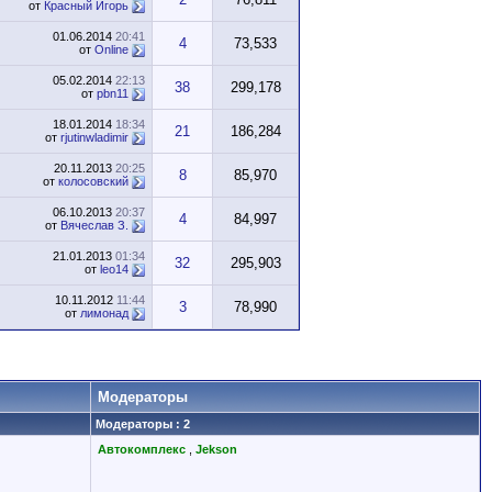
от
Красный Игорь
01.06.2014
20:41
4
73,533
от
Online
05.02.2014
22:13
38
299,178
от
pbn11
18.01.2014
18:34
21
186,284
от
rjutinwladimir
20.11.2013
20:25
8
85,970
от
колосовский
06.10.2013
20:37
4
84,997
от
Вячеслав З.
21.01.2013
01:34
32
295,903
от
leo14
10.11.2012
11:44
3
78,990
от
лимонад
Модераторы
Модераторы : 2
Автокомплекс
,
Jekson