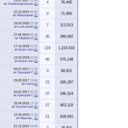
13.07.2017
13:08
4
76,445
от
Orehovoavtocentr
22.10.2014
00:42
0
71,800
от
Wishmaster
18.03.2025
22:59
7
113,013
от
Lom.admin
27.05.2019
00:38
30
390,592
от
Vladimir12
17.10.2018
21:52
224
1,224,510
от
testov-test
13.10.2018
22:56
40
375,148
от
testov-test
04.07.2017
21:32
0
68,621
от
Григорий С
29.03.2017
19:40
23
205,297
от
smka
04.01.2017
00:25
37
296,324
от
Григорий С
25.04.2015
17:19
57
463,119
от
German-kpk
12.03.2015
21:35
51
418,041
от
Максим_
21.12.2014
18:00
2
76,811