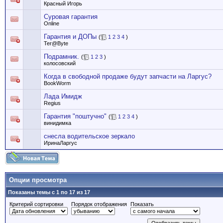
Красный Игорь
Суровая гарантия
Online
Гарантия и ДОПы
(
1
2
3
4
)
Ter@Byte
Подрамник.
(
1
2
3
)
колосовский
Когда в свободной продаже будут запчасти на Ларгус?
BookWorm
Лада Имидж
Regius
Гарантия "поштучно"
(
1
2
3
4
)
винидимка
снесла водительское зеркало
ИринаЛаргус
Опции просмотра
Показаны темы с 1 по 17 из 17
Критерий сортировки
Порядок отображения
Показать