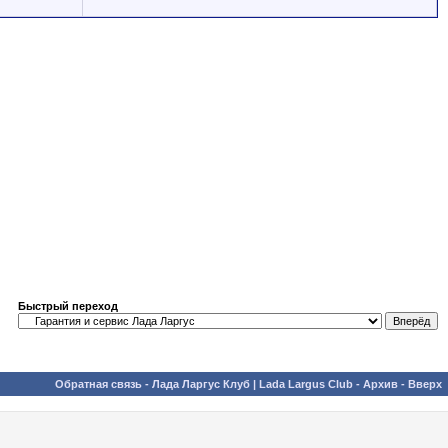
Быстрый переход
Обратная связь
-
Лада Ларгус Клуб | Lada Largus Club
-
Архив
-
Вверх