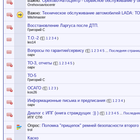
Важно:
Орехово-АвтоЦентр - сервисное обслуживание у 
Orehovoavtocentr
Важно:
Техническое обслуживание автомобилей LADA: ТО
Wishmaster
Восстановление Ларгуса после ДТП.
Григорий С
Т.О.-2
(
1
2
3
4
)
leo14
Вопросы по гарантии/сервису
(
1
2
3
4
5
...
Последняя страни
oapv
ТО-3, отчеты
(
1
2
3
4
5
)
oapv
ТО-5
Григорий С
ОСАГО
(
1
2
3
)
kos26
Информационные письма и предписания
(
1
2
3
4
)
oapv
Диалог с ИПГ (книга страждущих :)) )
(
1
2
3
4
5
...
Последняя
ИПГ СПб
Опрос:
Поломка "прищепок" ремней безопасности второго 
trol
Каско