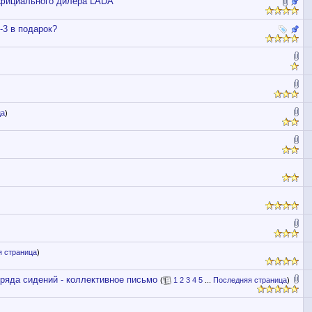
официального дилера LADA
-3 в подарок?
ца
)
 страница
)
ряда сидений - коллективное письмо
(
1
2
3
4
5
...
Последняя страница
)