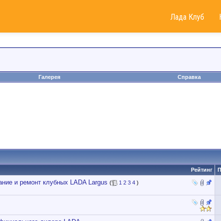
Лада Клуб
Галерея
Справка
Рейтинг
П
ие и ремонт клубных LADA Largus
(
1
2
3
4
)