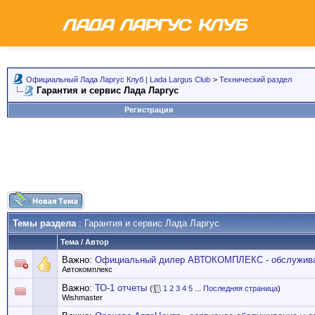
Официальный Лада Ларгус Клуб | Lada Largus Club
>
Технический раздел
Гарантия и сервис Лада Ларгус
Регистрация
Темы раздела
: Гарантия и сервис Лада Ларгус
Тема
/
Автор
Важно:
Официальный дилер АВТОКОМПЛЕКС - обслуживан
Автокомплекс
Важно:
ТО-1 отчеты
(
1
2
3
4
5
...
Последняя страница
)
Wishmaster