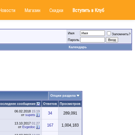
Новости
Магазин
Скидки
Вступить в Клуб
Имя
Запомнить?
Пароль
Календарь
Опции раздела
оследнее сообщение
Ответов
Просмотров
06.02.2018
15:19
34
289,091
от
supets
13.10.2017
01:27
167
1,004,183
от
Evgedoc