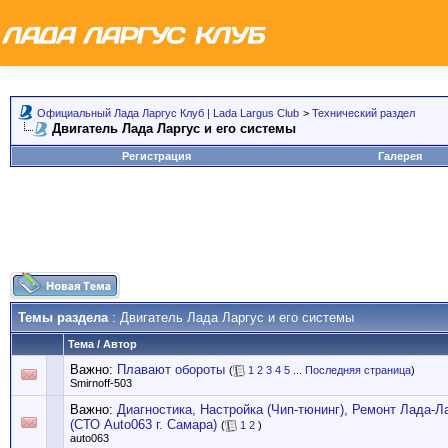
Официальный Лада Ларгус Клуб | Lada Largus Club
>
Технический раздел
Двигатель Лада Ларгус и его системы
Регистрация
Галерея
Темы раздела
: Двигатель Лада Ларгус и его системы
Тема
/
Автор
Важно:
Плавают обороты
(
1
2
3
4
5
...
Последняя страница
)
Smirnoff-503
Важно:
Диагностика, Настройка (Чип-тюнинг), Ремонт Лада-Л
(СТО Auto063 г. Самара)
(
1
2
)
auto063