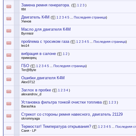
Замена ремня генератора.
(
1
2
3
)
ttbt
Двигатель К4М
(
1
2
3
4
5
...
Последняя страница
)
Умнов
Масло для двигателя К4М
Byrmistr
проблема с тросиком газа
(
1
2
3
4
5
...
Последняя страница
)
leo14
вибрация в салоне
(
1
2
)
приморец
ГБО
(
1
2
3
4
5
...
Последняя страница
)
Ter@Byte
Ошибки двигателя К4М
Alex0712
Заглох в пробке
(
1
2
3
4
)
alexandrov_d
Установка фильтра тонкой очистки топлива
(
1
2
3
)
Barashka
Стрекот со стороны ремня навесного, двигатель 21129
skromnyaga
Термостат! Температура открывания?
(
1
2
3
4
5
...
Последняя с
Саня - LP