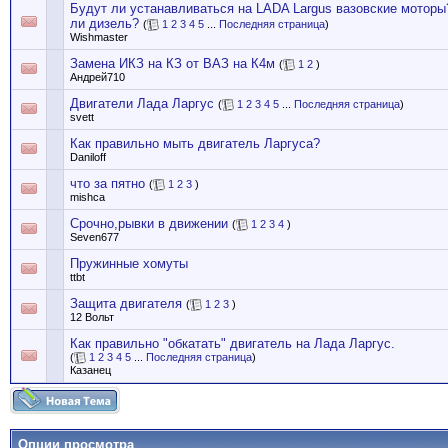
Будут ли устанавливаться на LADA Largus вазовские моторы
ли дизель?
(
1
2
3
4
5
...
Последняя страница
)
Wishmaster
Замена ИКЗ на КЗ от ВАЗ на К4м
(
1
2
)
Андрей710
Двигатели Лада Ларгус
(
1
2
3
4
5
...
Последняя страница
)
svett
Как правильно мыть двигатель Ларгуса?
Daniloff
что за пятно
(
1
2
3
)
mishca
Срочно,рывки в движении
(
1
2
3
4
)
Seven677
Пружинные хомуты
ttbt
Защита двигателя
(
1
2
3
)
12 Вольт
Как правильно "обкатать" двигатель на Лада Ларгус.
(
1
2
3
4
5
...
Последняя страница
)
Казанец
Опции просмотра