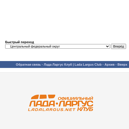
Быстрый переход
Обратная связь
-
Лада Ларгус Клуб | Lada Largus Club
-
Архив
-
Вверх