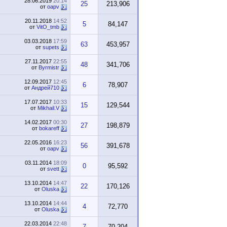
28.06.2019
20:14
25
213,906
от
oapv
20.11.2018
14:52
5
84,147
от
VitO_tmb
03.03.2018
17:59
63
453,957
от
supets
27.11.2017
22:55
48
341,706
от
Byrmistr
12.09.2017
12:45
6
78,907
от
Андрей710
17.07.2017
10:33
15
129,544
от
Mikhail.V
14.02.2017
00:30
27
198,879
от
bokareff
22.05.2016
16:23
56
391,678
от
oapv
03.11.2014
18:09
0
95,592
от
svett
13.10.2014
14:47
22
170,126
от
Oluska
13.10.2014
14:44
4
72,770
от
Oluska
22.03.2014
22:48
7
70,204