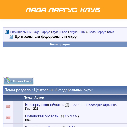
Официальный Лада Ларгус Клуб | Lada Largus Club
>
Лада Ларгус Клуб
Центральный федеральный округ
Регистрация
Темы раздела
: Центральный федеральный округ
Тема
/
Автор
Белгородская область
(
1
2
3
4
5
...
Последняя страница
)
Илья 221
Орловская область
(
1
2
3
4
5
)
fine2