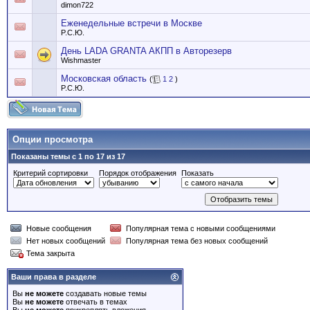
dimon722
Еженедельные встречи в Москве
P.C.Ю.
День LADA GRANTA АКПП в Авторезерв
Wishmaster
Московская область
(
1
2
)
P.C.Ю.
Опции просмотра
Показаны темы с 1 по 17 из 17
Критерий сортировки
Порядок отображения
Показать
Новые сообщения
Популярная тема с новыми сообщениями
Нет новых сообщений
Популярная тема без новых сообщений
Тема закрыта
Ваши права в разделе
Вы
не можете
создавать новые темы
Вы
не можете
отвечать в темах