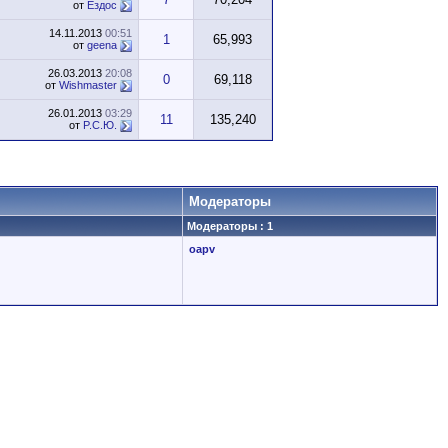
от
Ездос
14.11.2013
00:51
1
65,993
от
geena
26.03.2013
20:08
0
69,118
от
Wishmaster
26.01.2013
03:29
11
135,240
от
P.C.Ю.
Модераторы
Модераторы : 1
oapv