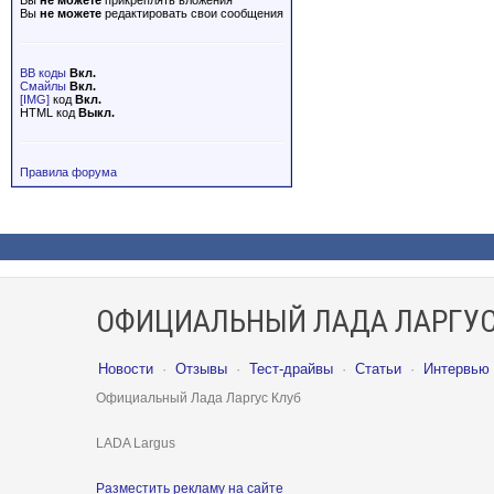
Вы
не можете
прикреплять вложения
Вы
не можете
редактировать свои сообщения
BB коды
Вкл.
Смайлы
Вкл.
[IMG]
код
Вкл.
HTML код
Выкл.
Правила форума
ОФИЦИАЛЬНЫЙ ЛАДА ЛАРГУС
Новости
·
Отзывы
·
Тест-драйвы
·
Статьи
·
Интервью
Официальный Лада Ларгус Клуб
LADA Largus
Разместить рекламу на сайте