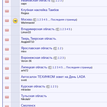
Ивановская область
(
1
2
3
)
oapv
Клубная наклейка Тамбов
Regius
Москва
(
1
2
3
4
5
...
Последняя страница
)
Wishmaster
Владимирская область
(
1
2
3
4
5
)
Limon33
Тверь,Тверская область.
Андрей710
Ярославская область
(
1
2
)
mixx
Воронежская область
(
1
2
3
)
Voron-36
Липецкая область
(
1
2
3
4
5
...
Последняя страница
)
arhi72
Автосалон ТЕХИНКОМ зовет на День LADA
svett
Курская область
(
1
2
3
)
miraslav
Тульская область
NikolaiV
Смоленск