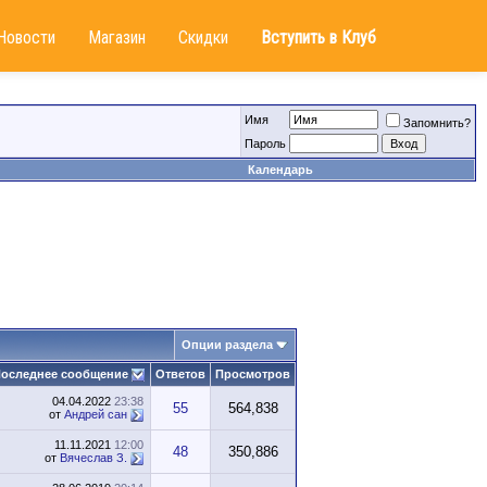
Новости
Магазин
Скидки
Вступить в Клуб
Имя
Запомнить?
Пароль
Календарь
Опции раздела
оследнее сообщение
Ответов
Просмотров
04.04.2022
23:38
55
564,838
от
Андрей сан
11.11.2021
12:00
48
350,886
от
Вячеслав З.