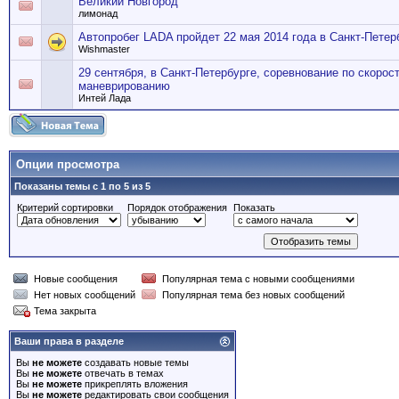
Великий Новгород
лимонад
Автопробег LADA пройдет 22 мая 2014 года в Санкт-Петер
Wishmaster
29 сентября, в Санкт-Петербурге, соревнование по скорос
маневрированию
Интей Лада
Опции просмотра
Показаны темы с 1 по 5 из 5
Критерий сортировки
Порядок отображения
Показать
Новые сообщения
Популярная тема с новыми сообщениями
Нет новых сообщений
Популярная тема без новых сообщений
Тема закрыта
Ваши права в разделе
Вы
не можете
создавать новые темы
Вы
не можете
отвечать в темах
Вы
не можете
прикреплять вложения
Вы
не можете
редактировать свои сообщения