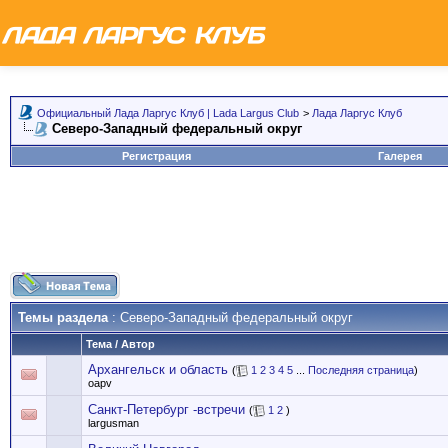
Официальный Лада Ларгус Клуб | Lada Largus Club
>
Лада Ларгус Клуб
Северо-Западный федеральный округ
Регистрация
Галерея
Темы раздела
: Северо-Западный федеральный округ
Тема
/
Автор
Архангельск и область
(
1
2
3
4
5
...
Последняя страница
)
oapv
Санкт-Петербург -встречи
(
1
2
)
largusman