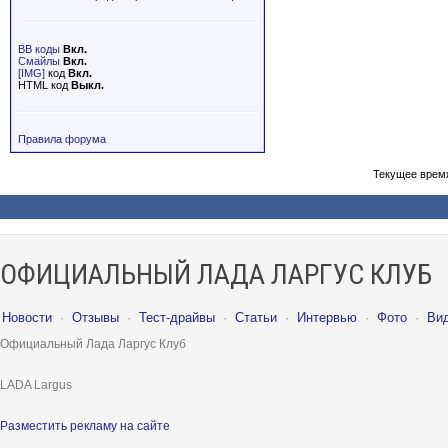
BB коды
Вкл.
Смайлы
Вкл.
[IMG]
код
Вкл.
HTML код
Выкл.
Правила форума
Текущее врем
ОФИЦИАЛЬНЫЙ ЛАДА ЛАРГУС КЛУБ
Новости
·
Отзывы
·
Тест-драйвы
·
Статьи
·
Интервью
·
Фото
·
Ви
Официальный Лада Ларгус Клуб
LADA Largus
Разместить рекламу на сайте