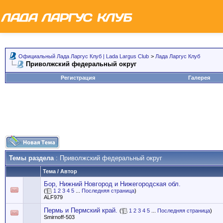
Официальный Лада Ларгус Клуб | Lada Largus Club
>
Лада Ларгус Клуб
Приволжский федеральный округ
Регистрация
Галерея
Темы раздела
: Приволжский федеральный округ
Тема
/
Автор
Бор, Нижний Новгород и Нижегородская обл.
(
1
2
3
4
5
...
Последняя страница
)
ALF979
Пермь и Пермский край.
(
1
2
3
4
5
...
Последняя страница
)
Smirnoff-503