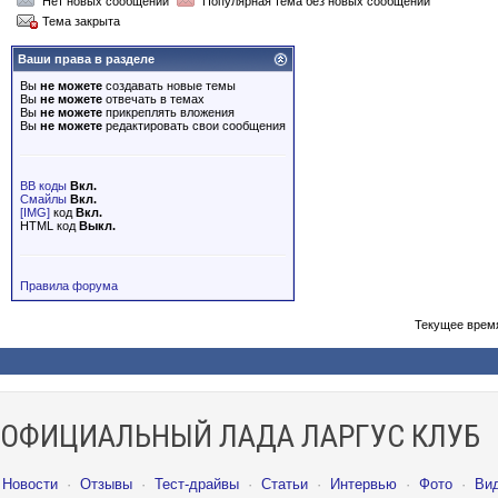
Нет новых сообщений
Популярная тема без новых сообщений
Тема закрыта
Ваши права в разделе
Вы
не можете
создавать новые темы
Вы
не можете
отвечать в темах
Вы
не можете
прикреплять вложения
Вы
не можете
редактировать свои сообщения
BB коды
Вкл.
Смайлы
Вкл.
[IMG]
код
Вкл.
HTML код
Выкл.
Правила форума
Текущее врем
ОФИЦИАЛЬНЫЙ ЛАДА ЛАРГУС КЛУБ
Новости
·
Отзывы
·
Тест-драйвы
·
Статьи
·
Интервью
·
Фото
·
Ви