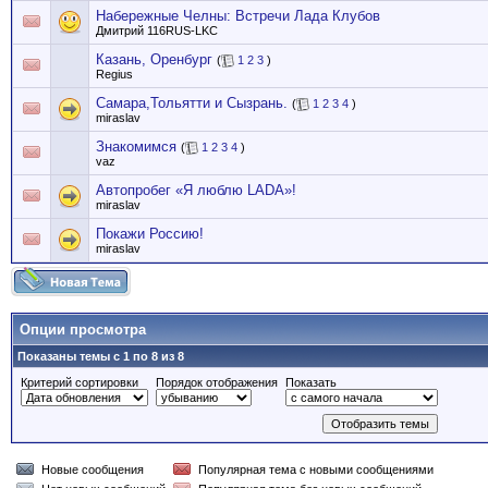
Набережные Челны: Встречи Лада Клубов
Дмитрий 116RUS-LKC
Казань, Оренбург
(
1
2
3
)
Regius
Самара,Тольятти и Сызрань.
(
1
2
3
4
)
miraslav
Знакомимся
(
1
2
3
4
)
vaz
Автопробег «Я люблю LADA»!
miraslav
Покажи Россию!
miraslav
Опции просмотра
Показаны темы с 1 по 8 из 8
Критерий сортировки
Порядок отображения
Показать
Новые сообщения
Популярная тема с новыми сообщениями