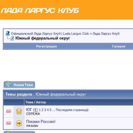
Официальный Лада Ларгус Клуб | Lada Largus Club
>
Лада Ларгус Клуб
Южный федеральный округ
Регистрация
Галерея
Темы раздела
: Южный федеральный округ
Тема
/
Автор
ЮГ
(
1
2
3
4
5
...
Последняя страница
)
СЕРЕЖА
Покажи Россию!
miraslav