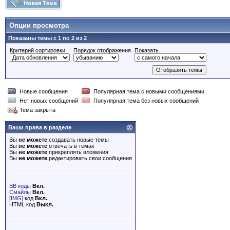
Опции просмотра
Показаны темы с 1 по 2 из 2
Критерий сортировки
Порядок отображения
Показать
Новые сообщения
Популярная тема с новыми сообщениями
Нет новых сообщений
Популярная тема без новых сообщений
Тема закрыта
Ваши права в разделе
Вы
не можете
создавать новые темы
Вы
не можете
отвечать в темах
Вы
не можете
прикреплять вложения
Вы
не можете
редактировать свои сообщения
BB коды
Вкл.
Смайлы
Вкл.
[IMG]
код
Вкл.
HTML код
Выкл.