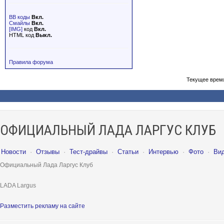
BB коды
Вкл.
Смайлы
Вкл.
[IMG]
код
Вкл.
HTML код
Выкл.
Правила форума
Текущее врем
ОФИЦИАЛЬНЫЙ ЛАДА ЛАРГУС КЛУБ
Новости
·
Отзывы
·
Тест-драйвы
·
Статьи
·
Интервью
·
Фото
·
Ви
Официальный Лада Ларгус Клуб
LADA Largus
Разместить рекламу на сайте