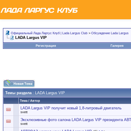
Официальный Лада Ларгус Клуб | Lada Largus Club
>
Обсуждение Lada Largus
LADA Largus VIP
Регистрация
Галерея
Темы раздела
: LADA Largus VIP
Тема
/
Автор
LADA Largus VIP получит новый 1,8-литровый двигатель
svett
Эксклюзивные фото салона LADA Largus VIP президента А
svett