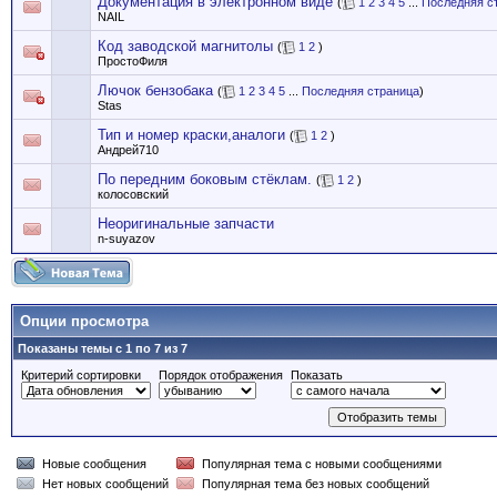
Документация в электронном виде
(
1
2
3
4
5
...
Последняя с
NAIL
Код заводской магнитолы
(
1
2
)
ПростоФиля
Лючок бензобака
(
1
2
3
4
5
...
Последняя страница
)
Stas
Тип и номер краски,аналоги
(
1
2
)
Андрей710
По передним боковым стёклам.
(
1
2
)
колосовский
Неоригинальные запчасти
n-suyazov
Опции просмотра
Показаны темы с 1 по 7 из 7
Критерий сортировки
Порядок отображения
Показать
Новые сообщения
Популярная тема с новыми сообщениями
Нет новых сообщений
Популярная тема без новых сообщений