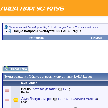
Официальный Лада Ларгус Клуб | Lada Largus Club
>
Технический раздел
Общие вопросы эксплуатации LADA Largus
Регистрация
Галерея
Темы раздела
: Общие вопросы эксплуатации LADA Largus
Тема
/
Автор
Важно:
Каталог деталей
(
1
2
3
)
Regius
Лада Ларгус и мороз
(
1
2
3
4
5
...
Последняя страница
)
Стас