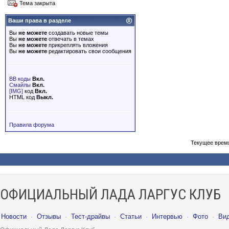
Тема закрыта
Ваши права в разделе
Вы
не можете
создавать новые темы
Вы
не можете
отвечать в темах
Вы
не можете
прикреплять вложения
Вы
не можете
редактировать свои сообщения
BB коды
Вкл.
Смайлы
Вкл.
[IMG]
код
Вкл.
HTML код
Выкл.
Правила форума
Текущее врем
ОФИЦИАЛЬНЫЙ ЛАДА ЛАРГУС КЛУБ
Новости
·
Отзывы
·
Тест-драйвы
·
Статьи
·
Интервью
·
Фото
·
Ви