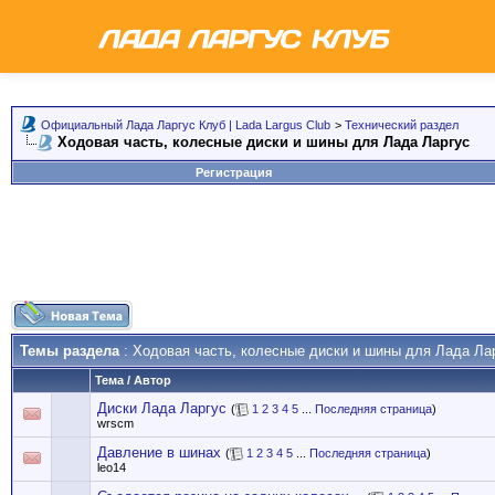
Официальный Лада Ларгус Клуб | Lada Largus Club
>
Технический раздел
Ходовая часть, колесные диски и шины для Лада Ларгус
Регистрация
Темы раздела
: Ходовая часть, колесные диски и шины для Лада Ла
Тема
/
Автор
Диски Лада Ларгус
(
1
2
3
4
5
...
Последняя страница
)
wrscm
Давление в шинах
(
1
2
3
4
5
...
Последняя страница
)
leo14