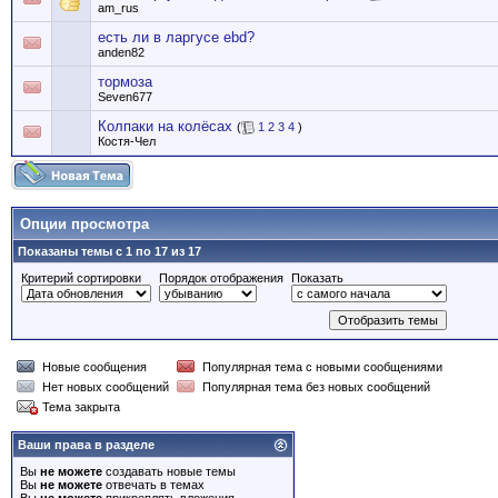
am_rus
есть ли в ларгусе ebd?
anden82
тормоза
Seven677
Колпаки на колёсах
(
1
2
3
4
)
Костя-Чел
Опции просмотра
Показаны темы с 1 по 17 из 17
Критерий сортировки
Порядок отображения
Показать
Новые сообщения
Популярная тема с новыми сообщениями
Нет новых сообщений
Популярная тема без новых сообщений
Тема закрыта
Ваши права в разделе
Вы
не можете
создавать новые темы
Вы
не можете
отвечать в темах