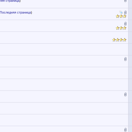
няя страница
)
Последняя страница
)