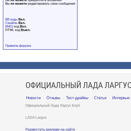
Вы
не можете
прикреплять вложения
Вы
не можете
редактировать свои сообщения
BB коды
Вкл.
Смайлы
Вкл.
[IMG]
код
Вкл.
HTML код
Выкл.
Правила форума
ОФИЦИАЛЬНЫЙ ЛАДА ЛАРГУС
Новости
·
Отзывы
·
Тест-драйвы
·
Статьи
·
Интервью
Официальный Лада Ларгус Клуб
LADA Largus
Разместить рекламу на сайте