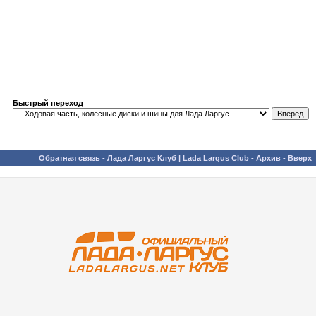
Быстрый переход
Обратная связь
-
Лада Ларгус Клуб | Lada Largus Club
-
Архив
-
Вверх