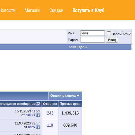
Новости
Магазин
Скидки
Вступить в Клуб
Имя
Запомнить?
Пароль
Календарь
Опции раздела
оследнее сообщение
Ответов
Просмотров
15.11.2023
11:53
243
1,439,315
от
alexxx
11.03.2023
22:17
119
809,640
от
oapv