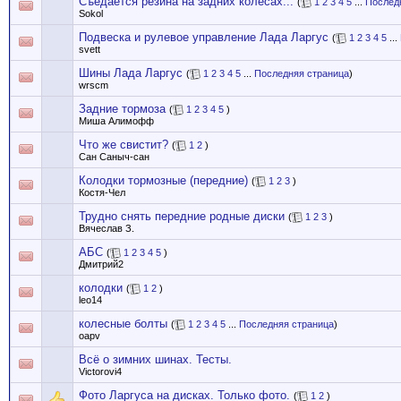
Съедается резина на задних колесах...
(
1
2
3
4
5
...
Послед
Sokol
Подвеска и рулевое управление Лада Ларгус
(
1
2
3
4
5
...
svett
Шины Лада Ларгус
(
1
2
3
4
5
...
Последняя страница
)
wrscm
Задние тормоза
(
1
2
3
4
5
)
Миша Алимофф
Что же свистит?
(
1
2
)
Сан Саныч-сан
Колодки тормозные (передние)
(
1
2
3
)
Костя-Чел
Трудно снять передние родные диски
(
1
2
3
)
Вячеслав З.
АБС
(
1
2
3
4
5
)
Дмитрий2
колодки
(
1
2
)
leo14
колесные болты
(
1
2
3
4
5
...
Последняя страница
)
oapv
Всё о зимних шинах. Тесты.
Victorovi4
Фото Ларгуса на дисках. Только фото.
(
1
2
)