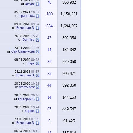
04.09.2021
02:54
76
568,982
от
alexxx
05.07.2021
18:57
160
1,150,231
от
Гринго103
09.10.2020
09:34
334
1,694,207
от
Вячеслав З.
26.08.2019
15:25
47
392,054
от
Byrmistr
23.01.2019
17:46
14
134,342
от
Сан Саныч-сан
09.01.2019
00:18
28
220,050
от
oapv
08.11.2018
08:57
23
205,471
от
Вячеслав З.
20.09.2018
10:19
44
392,350
от
testov-test
28.03.2018
20:16
14
144,153
от
Григорий С
26.03.2018
13:24
67
449,547
от
supets
23.10.2017
07:05
6
91,425
от
Вячеслав З.
06.04.2017
18:42
12
137,614