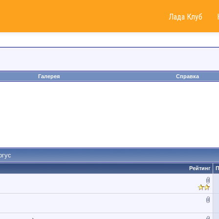
Лада Клуб
Галерея
Справка
ргус
Рейтинг
П