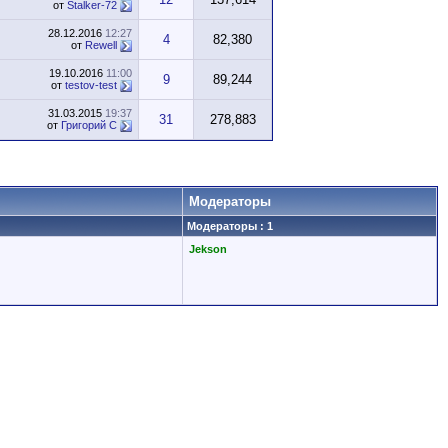
от
Stalker-72
28.12.2016
12:27
4
82,380
от
Rewell
19.10.2016
11:00
9
89,244
от
testov-test
31.03.2015
19:37
31
278,883
от
Григорий С
Модераторы
Модераторы : 1
Jekson