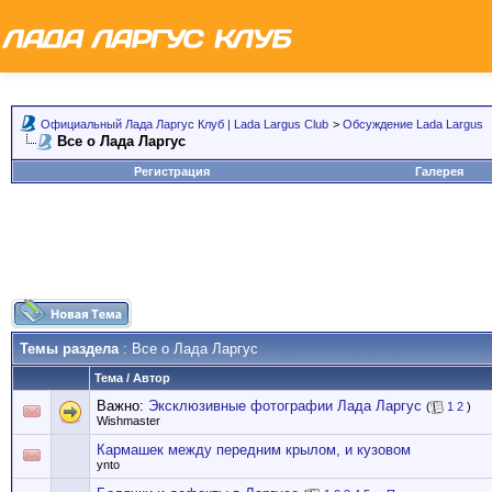
Официальный Лада Ларгус Клуб | Lada Largus Club
>
Обсуждение Lada Largus
Все о Лада Ларгус
Регистрация
Галерея
Темы раздела
: Все о Лада Ларгус
Тема
/
Автор
Важно:
Эксклюзивные фотографии Лада Ларгус
(
1
2
)
Wishmaster
Кармашек между передним крылом, и кузовом
ynto