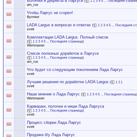
Болячки и дефекты в Ларгусе
(
1
2
3
4
5
...
Последняя страни
am_rus
Чтобы Ларгус не сгорел!
Byrmistr
LADA Largus в вопросах и ответах
(
1
2
3
4
5
...
Последняя ст
svett
Комплектации LADA Largus. Полный список
(
1
2
3
4
5
...
Последняя страница
)
Wishmaster
Список полезных доработок в Ларгусе
(
1
2
3
4
5
...
Последняя страница
)
am_rus
Что будет со следующим поколением Лада Ларгус
svett
Лучшие решения по доработке LADA Largus
(
1
2
)
svett
Наше мнение о Лада Ларгус
(
1
2
3
4
5
...
Последняя страница
Wishmaster
Кармашки, полочки и ниши Лада Ларгуса
(
1
2
3
4
5
...
Последняя страница
)
svett
Процесс сборки Лада Ларгус
svett
Продажа б/у Лада Ларгус