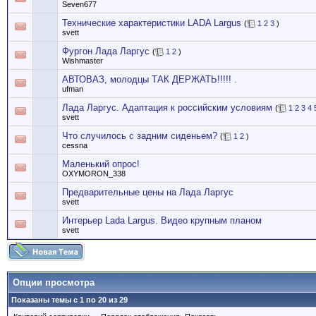
Seven677
Технические характеристики LADA Largus
(
1
2
3
)
svett
Фургон Лада Ларгус
(
1
2
)
Wishmaster
АВТОВАЗ, молодцы ТАК ДЕРЖАТЬ!!!!! .
ufman
Лада Ларгус. Адаптация к российским условиям
(
1
2
3
4
svett
Что случилось с задним сиденьем?
(
1
2
)
cessna
Маленький опрос!
OXYMORON_338
Предварительные цены на Лада Ларгус
svett
Интерьер Lada Largus. Видео крупным планом
svett
Опции просмотра
Показаны темы с 1 по 20 из 29