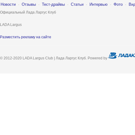
Новости
·
Отзывы
·
Тест-драйвы
·
Статьи
·
Интервью
·
Фото
·
Ви
Официальный Лада Ларгус Клуб
LADA Largus
Разместить рекламу на сайте
© 2012-2020 LADA Largus Club | Лада Ларгус Клуб. Powered by