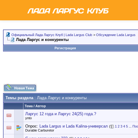
Официальный Лада Ларгус Клуб | Lada Largus Club
>
Обсуждение Lada Largus
Лада Ларгус и конкуренты
Регистрация
Темы раздела
: Лада Ларгус и конкуренты
Тема
/
Автор
Ларгус 12 года и Ларгус 24(25) года.?
ynto
Опрос:
Lada Largus и Lada Kalina-универсал
(
1
2
3
4
5
...
Пос
Durable Carburetor