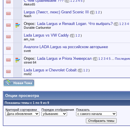
С чем сравниваем ???
(
1
2
3
4
5
)
Aleks65
Largus (7мест, люкс) Grand Scenic III
(
1
2
)
Nash
Опрос:
Lada Largus и Renault Logan. Что выбрать?
(
1
2
3
4
Durable Carburetor
Lada Largus vs VW Caddy
(
1
2
)
am_rus
Аналоги LADA Largus на российском авторынке
svett
Опрос:
Lada Largus и Priora Универсал
(
1
2
3
4
5
...
Последня
street 64
Lada Largus и Chevrolet Cobalt
(
1
2
)
ms62
Опции просмотра
Показаны темы с 1 по 9 из 9
Критерий сортировки
Порядок отображения
Показать