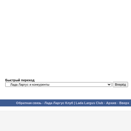
Быстрый переход
Обратная связь
-
Лада Ларгус Клуб | Lada Largus Club
-
Архив
-
Вверх