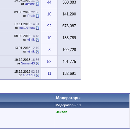
14.07.2016
22:40
44
360,883
от
alexxx
03.05.2016
22:56
10
141,290
от
Realt
03.11.2015
14:31
92
673,987
от
testov-test
08.02.2015
14:48
10
135,789
от
vintik
13.01.2015
12:19
8
109,728
от
vintik
19.12.2013
16:36
52
491,775
от
Semen43
15.12.2012
02:13
11
132,691
от
GVOZD
Модераторы
Модераторы : 1
Jekson