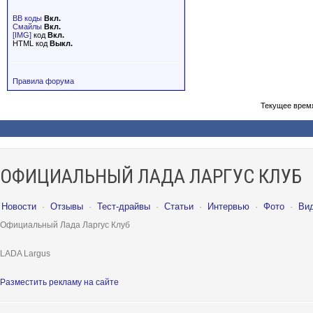
BB коды
Вкл.
Смайлы
Вкл.
[IMG]
код
Вкл.
HTML код
Выкл.
Правила форума
Текущее врем
ОФИЦИАЛЬНЫЙ ЛАДА ЛАРГУС КЛУБ
Новости
·
Отзывы
·
Тест-драйвы
·
Статьи
·
Интервью
·
Фото
·
Ви
Официальный Лада Ларгус Клуб
LADA Largus
Разместить рекламу на сайте