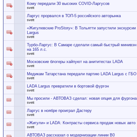
Кому передали 30 высоких COVID-Ларгусов
svett
Ларгус прорвался в ТОП-5 российского авторынка
svett
«Жигулевские ProStory»: В Тольятти запустили экскурсии
Largus
svett
Турбо-Ларгус: В Самаре сделали самый быстрый минивэ
на 165 л.с.
svett
Московские блогеры хайпуют на анититестах LADA
svett
Медикам Татарстана передали партию LADA Largus с ГБО
svett
LADA Largus превратили в бортовой фургон
svett
Мы просили - АВТОВАЗ сделал: новая опция для фургона
svett
Ларгус в ноябре проиграл Дастеру
svett
«Жигули» и LADA: Контрасты сервиса продаж новых авто
svett
АВТОВАЗ рассказал о модернизации линии В0