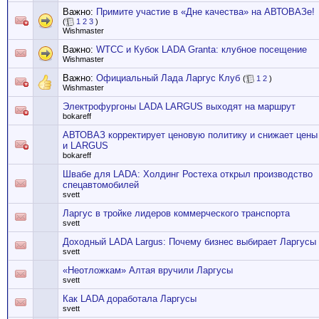
Важно:
Примите участие в «Дне качества» на АВТОВАЗе!
(
1
2
3
)
Wishmaster
Важно:
WTCC и Кубок LADA Granta: клубное посещение
Wishmaster
Важно:
Официальный Лада Ларгус Клуб
(
1
2
)
Wishmaster
Электрофургоны LADA LARGUS выходят на маршрут
bokareff
АВТОВАЗ корректирует ценовую политику и снижает цены
и LARGUS
bokareff
Швабе для LADA: Холдинг Ростеха открыл производство
спецавтомобилей
svett
Ларгус в тройке лидеров коммерческого транспорта
svett
Доходный LADA Largus: Почему бизнес выбирает Ларгусы
svett
«Неотложкам» Алтая вручили Ларгусы
svett
Как LADA доработала Ларгусы
svett