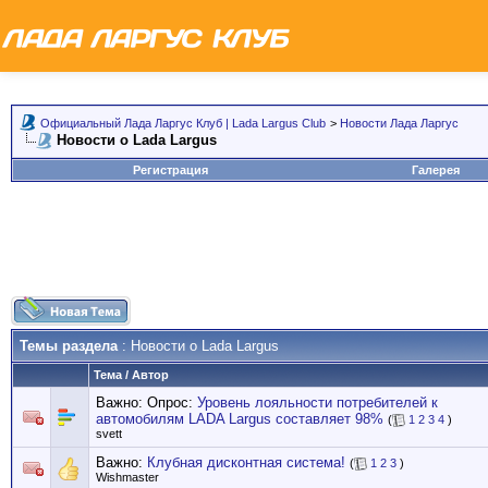
Официальный Лада Ларгус Клуб | Lada Largus Club
>
Новости Лада Ларгус
Новости о Lada Largus
Регистрация
Галерея
Темы раздела
: Новости о Lada Largus
Тема
/
Автор
Важно: Опрос:
Уровень лояльности потребителей к
автомобилям LADA Largus составляет 98%
(
1
2
3
4
)
svett
Важно:
Клубная дисконтная система!
(
1
2
3
)
Wishmaster