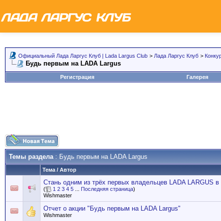
Официальный Лада Ларгус Клуб | Lada Largus Club
>
Лада Ларгус Клуб
>
Конку
Будь первым на LADA Largus
Регистрация
Галерея
Темы раздела
: Будь первым на LADA Largus
Тема
/
Автор
Стань одним из трёх первых владельцев LADA LARGUS в 
(
1
2
3
4
5
...
Последняя страница
)
Wishmaster
Отчет о акции "Будь первым на LADA Largus"
Wishmaster