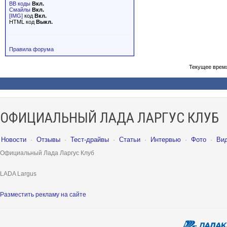
BB коды
Вкл.
Смайлы
Вкл.
[IMG]
код
Вкл.
HTML код
Выкл.
Правила форума
Текущее врем
ОФИЦИАЛЬНЫЙ ЛАДА ЛАРГУС КЛУБ
Новости
·
Отзывы
·
Тест-драйвы
·
Статьи
·
Интервью
·
Фото
·
Ви
Официальный Лада Ларгус Клуб
LADA Largus
Разместить рекламу на сайте