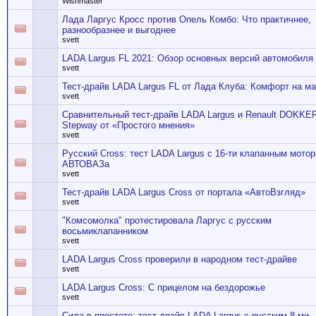
Wishmaster
Лада Ларгус Кросс против Опель Комбо: Что практичнее,
разнообразнее и выгоднее
svett
LADA Largus FL 2021: Обзор основных версий автомобиля
svett
Тест-драйв LADA Largus FL от Лада Клуба: Комфорт на м
svett
Сравнительный тест-драйв LADA Largus и Renault DOKKE
Stepway от «Простого мнения»
svett
Русский Cross: тест LADA Largus с 16-ти клапанным мотор
АВТОВАЗа
svett
Тест-драйв LADA Largus Cross от портала «АвтоВзгляд»
svett
"Комсомолка" протестировала Ларгус с русским
восьмиклапанником
svett
LADA Largus Cross проверили в народном тест-драйве
svett
LADA Largus Cross: С прицелом на бездорожье
svett
Сила в простоте: тест-драйв LADA Largus с русским 8-ми