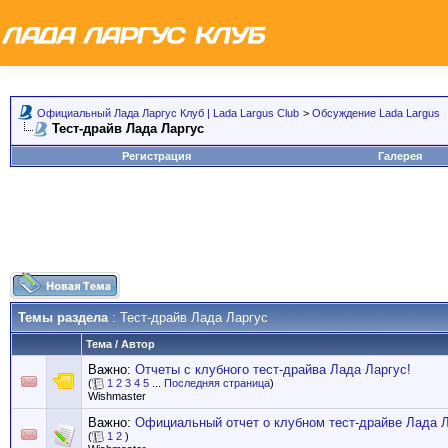
Официальный Лада Ларгус Клуб | Lada Largus Club
>
Обсуждение Lada Largus
Тест-драйв Лада Ларгус
Регистрация
Галерея
Темы раздела
: Тест-драйв Лада Ларгус
Тема
/
Автор
Важно:
Отчеты с клубного тест-драйва Лада Ларгус!
(
1
2
3
4
5
...
Последняя страница
)
Wishmaster
Важно:
Официальный отчет о клубном тест-драйве Лада 
(
1
2
)