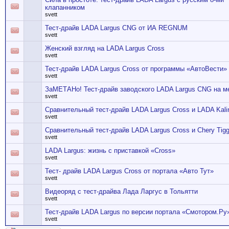
клапанником
svett
Тест-драйв LADA Largus CNG от ИА REGNUM
svett
Женский взгляд на LADA Largus Cross
svett
Тест-драйв LADA Largus Cross от программы «АвтоВести»
svett
ЗаМЕТАНо! Тест-драйв заводского LADA Largus CNG на м
svett
Сравнительный тест-драйв LADA Largus Cross и LADA Kali
svett
Сравнительный тест-драйв LADA Largus Cross и Chery Tig
svett
LADA Largus: жизнь с приставкой «Cross»
svett
Тест- драйв LADA Largus Cross от портала «Авто Тут»
svett
Видеоряд с тест-драйва Лада Ларгус в Тольятти
svett
Тест-драйв LADA Largus по версии портала «Смотором.Ру
svett