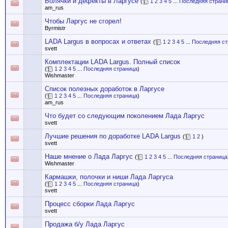
Болячки и дефекты в Ларгусе
(
1
2
3
4
5
...
Последняя страни
am_rus
Чтобы Ларгус не сгорел!
Byrmistr
LADA Largus в вопросах и ответах
(
1
2
3
4
5
...
Последняя ст
svett
Комплектации LADA Largus. Полный список
(
1
2
3
4
5
...
Последняя страница
)
Wishmaster
Список полезных доработок в Ларгусе
(
1
2
3
4
5
...
Последняя страница
)
am_rus
Что будет со следующим поколением Лада Ларгус
svett
Лучшие решения по доработке LADA Largus
(
1
2
)
svett
Наше мнение о Лада Ларгус
(
1
2
3
4
5
...
Последняя страница
Wishmaster
Кармашки, полочки и ниши Лада Ларгуса
(
1
2
3
4
5
...
Последняя страница
)
svett
Процесс сборки Лада Ларгус
svett
Продажа б/у Лада Ларгус