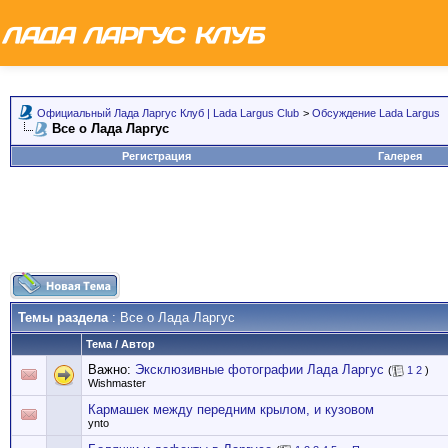
Официальный Лада Ларгус Клуб | Lada Largus Club
>
Обсуждение Lada Largus
Все о Лада Ларгус
Регистрация
Галерея
Темы раздела
: Все о Лада Ларгус
Тема
/
Автор
Важно:
Эксклюзивные фотографии Лада Ларгус
(
1
2
)
Wishmaster
Кармашек между передним крылом, и кузовом
ynto