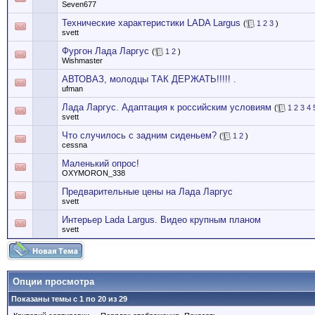
Seven677
Технические характеристики LADA Largus
(
1
2
3
)
svett
Фургон Лада Ларгус
(
1
2
)
Wishmaster
АВТОВАЗ, молодцы ТАК ДЕРЖАТЬ!!!!! .
ufman
Лада Ларгус. Адаптация к российским условиям
(
1
2
3
4
svett
Что случилось с задним сиденьем?
(
1
2
)
cessna
Маленький опрос!
OXYMORON_338
Предварительные цены на Лада Ларгус
svett
Интерьер Lada Largus. Видео крупным планом
svett
Опции просмотра
Показаны темы с 1 по 20 из 29