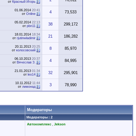
от
Красный Игорь
01.06.2014
20:41
4
73,533
от
Online
05.02.2014
22:13
38
299,172
от
pbn11
18.01.2014
18:34
21
186,282
от
rjutinwladimir
20.11.2013
20:25
8
85,970
от
колосовский
06.10.2013
20:37
4
84,995
от
Вячеслав З.
21.01.2013
01:34
32
295,901
от
leo14
10.11.2012
11:44
3
78,990
от
лимонад
Модераторы
Модераторы : 2
Автокомплекс
,
Jekson