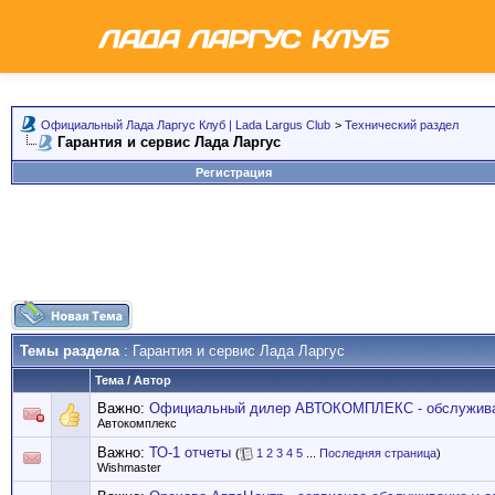
Официальный Лада Ларгус Клуб | Lada Largus Club
>
Технический раздел
Гарантия и сервис Лада Ларгус
Регистрация
Темы раздела
: Гарантия и сервис Лада Ларгус
Тема
/
Автор
Важно:
Официальный дилер АВТОКОМПЛЕКС - обслуживан
Автокомплекс
Важно:
ТО-1 отчеты
(
1
2
3
4
5
...
Последняя страница
)
Wishmaster