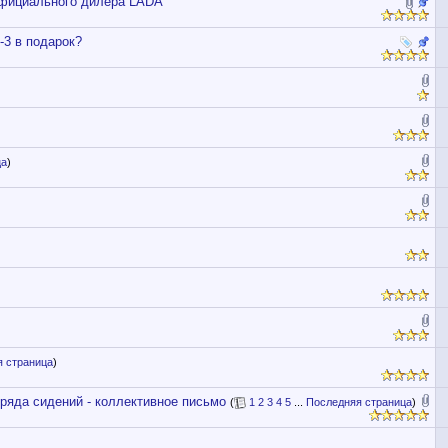
официального дилера LADA
-3 в подарок?
ца
)
 страница
)
ряда сидений - коллективное письмо
(
1
2
3
4
5
...
Последняя страница
)