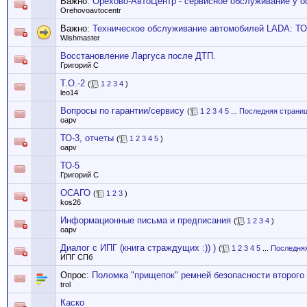
Важно:
Орехово-АвтоЦентр - сервисное обслуживание у 
Orehovoavtocentr
Важно:
Техническое обслуживание автомобилей LADA: ТО
Wishmaster
Восстановление Ларгуса после ДТП.
Григорий С
Т.О.-2
(
1
2
3
4
)
leo14
Вопросы по гарантии/сервису
(
1
2
3
4
5
...
Последняя страни
oapv
ТО-3, отчеты
(
1
2
3
4
5
)
oapv
ТО-5
Григорий С
ОСАГО
(
1
2
3
)
kos26
Информационные письма и предписания
(
1
2
3
4
)
oapv
Диалог с ИПГ (книга страждущих :)) )
(
1
2
3
4
5
...
Последняя
ИПГ СПб
Опрос:
Поломка "прищепок" ремней безопасности второго 
trol
Каско