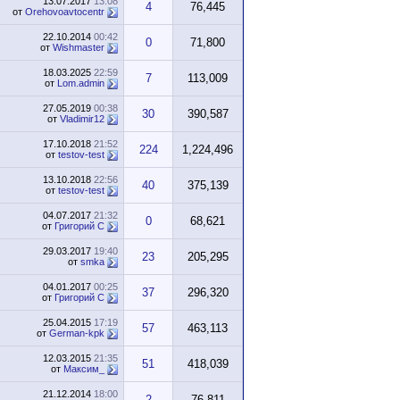
13.07.2017
13:08
4
76,445
от
Orehovoavtocentr
22.10.2014
00:42
0
71,800
от
Wishmaster
18.03.2025
22:59
7
113,009
от
Lom.admin
27.05.2019
00:38
30
390,587
от
Vladimir12
17.10.2018
21:52
224
1,224,496
от
testov-test
13.10.2018
22:56
40
375,139
от
testov-test
04.07.2017
21:32
0
68,621
от
Григорий С
29.03.2017
19:40
23
205,295
от
smka
04.01.2017
00:25
37
296,320
от
Григорий С
25.04.2015
17:19
57
463,113
от
German-kpk
12.03.2015
21:35
51
418,039
от
Максим_
21.12.2014
18:00
2
76,811