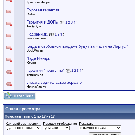
Красный Игорь
Суровая гарантия
Online
Гарантия и ДОПы
(
1
2
3
4
)
Ter@Byte
Подрамник.
(
1
2
3
)
колосовский
Когда в свободной продаже будут запчасти на Ларгус?
BookWorm
Лада Имидж
Regius
Гарантия "поштучно"
(
1
2
3
4
)
винидимка
снесла водительское зеркало
ИринаЛаргус
Опции просмотра
Показаны темы с 1 по 17 из 17
Критерий сортировки
Порядок отображения
Показать