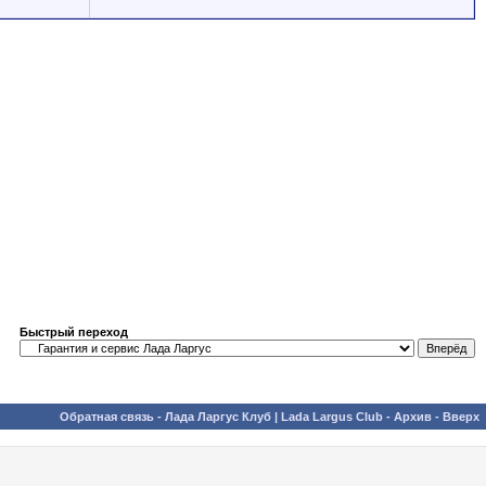
Быстрый переход
Обратная связь
-
Лада Ларгус Клуб | Lada Largus Club
-
Архив
-
Вверх