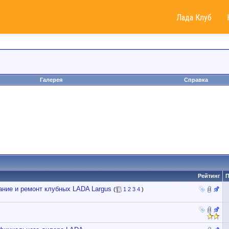
Лада Клуб
Галерея
Справка
Рейтинг
П
ие и ремонт клубных LADA Largus
(
1
2
3
4
)