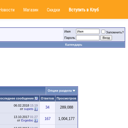
Новости
Магазин
Скидки
Вступить в Клуб
Имя
Запомнить?
Пароль
Календарь
Опции раздела
оследнее сообщение
Ответов
Просмотров
06.02.2018
15:19
34
289,088
от
supets
13.10.2017
01:27
167
1,004,177
от
Evgedoc