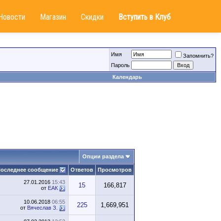
Новости
Магазин
Скидки
Вступить в Клуб
Имя
Запомнить?
Пароль
Календарь
Опции раздела
оследнее сообщение
Ответов
Просмотров
27.01.2016
15:43
15
166,817
от
ЕАК
10.06.2018
06:55
225
1,669,951
от
Вячеслав З.