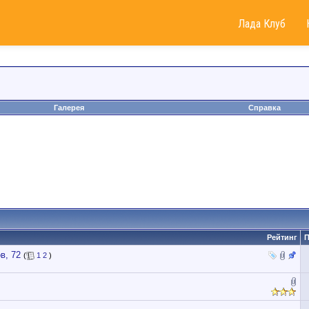
Лада Клуб
Галерея
Справка
Рейтинг
П
в, 72
(
1
2
)