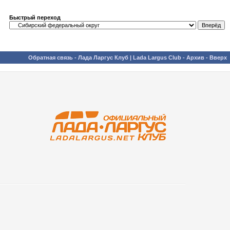
Быстрый переход
Обратная связь
-
Лада Ларгус Клуб | Lada Largus Club
-
Архив
-
Вверх