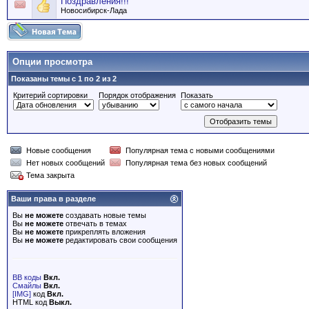
Поздравления!!!
Новосибирск-Лада
Опции просмотра
Показаны темы с 1 по 2 из 2
Критерий сортировки
Порядок отображения
Показать
Новые сообщения
Популярная тема с новыми сообщениями
Нет новых сообщений
Популярная тема без новых сообщений
Тема закрыта
Ваши права в разделе
Вы
не можете
создавать новые темы
Вы
не можете
отвечать в темах
Вы
не можете
прикреплять вложения
Вы
не можете
редактировать свои сообщения
BB коды
Вкл.
Смайлы
Вкл.
[IMG]
код
Вкл.
HTML код
Выкл.