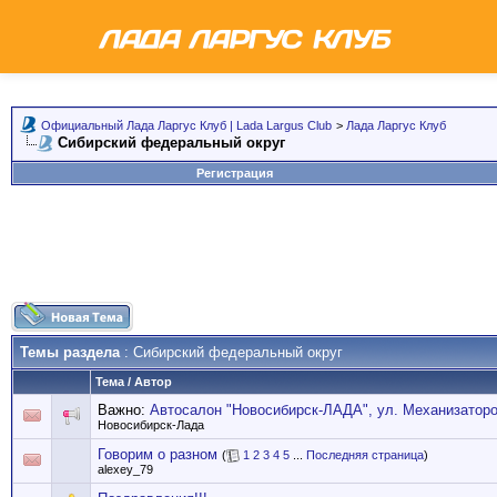
Официальный Лада Ларгус Клуб | Lada Largus Club
>
Лада Ларгус Клуб
Сибирский федеральный округ
Регистрация
Темы раздела
: Сибирский федеральный округ
Тема
/
Автор
Важно:
Автосалон "Новосибирск-ЛАДА", ул. Механизаторо
Новосибирск-Лада
Говорим о разном
(
1
2
3
4
5
...
Последняя страница
)
alexey_79