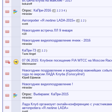
Встреча клуба на майские - 2017
bokareff
Опрос:
КаПри-2016
(
1
2
3
4
)
miraslav
Автопробег «Я люблю LADA-2015»
(
1
2
)
svett
Новогодняя встреча ЛЛ 9 января
n18
Новогодние видеопоздравление ячеек - 2016
miraslav
КаПри-73
(
1
2
)
Тали Angel
07.06.2015: Клубное посещение FIA WTCC на Moscow Rac
Wishmaster
Новогоднее поздравление и видеообзор важнейших событ
года по версии ЛАДА Клуба (Голосуйте!)
Юрий Ефимов
Новогоднее видеопоздравление !
miraslav
Опрос:
Выбираем: КаПри-2015
miraslav
Лада Клуб организует онлайн-конференцию с участникам
автопробега «Я люблю LADA»
svett