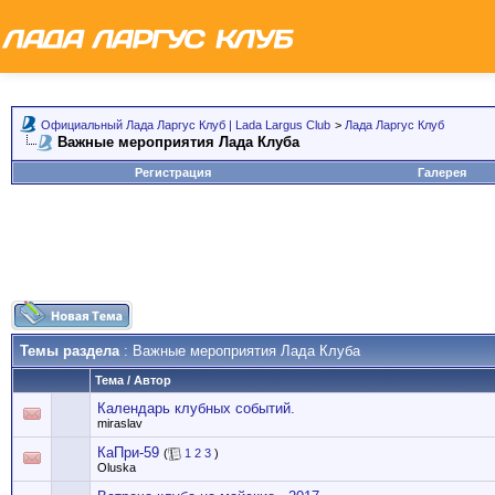
Официальный Лада Ларгус Клуб | Lada Largus Club
>
Лада Ларгус Клуб
Важные мероприятия Лада Клуба
Регистрация
Галерея
Темы раздела
: Важные мероприятия Лада Клуба
Тема
/
Автор
Календарь клубных событий.
miraslav
КаПри-59
(
1
2
3
)
Oluska