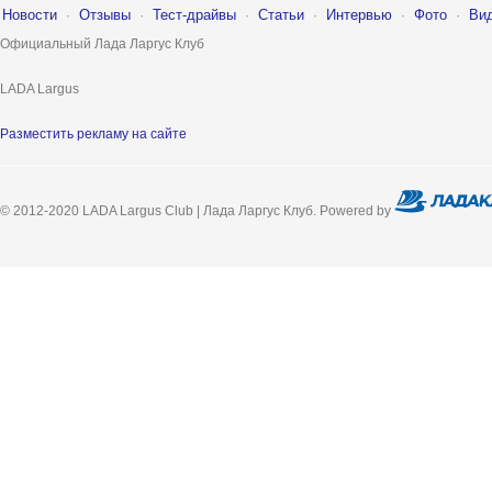
Новости
·
Отзывы
·
Тест-драйвы
·
Статьи
·
Интервью
·
Фото
·
Ви
Официальный Лада Ларгус Клуб
LADA Largus
Разместить рекламу на сайте
© 2012-2020 LADA Largus Club | Лада Ларгус Клуб. Powered by